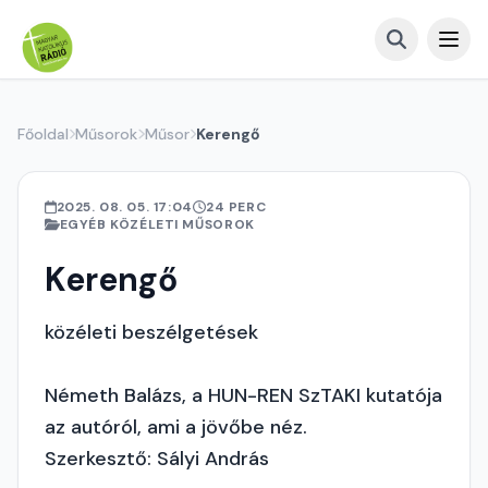
Főoldal
Műsorok
Műsor
Kerengő
2025. 08. 05. 17:04
24 PERC
EGYÉB KÖZÉLETI MŰSOROK
Kerengő
közéleti beszélgetések
Németh Balázs, a HUN-REN SzTAKI kutatója
az autóról, ami a jövőbe néz.
Szerkesztő: Sályi András