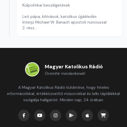
Külpolitikai beszélgetések
Leó pápa, kihívások, katolikus újjáéledés
Interjú Michael W. Banach apostoli nunciussal
2. rész
Szerkesztő: Pozsgai Nóra
Magyar Katolikus Rádió
Örömhír mindenkinek!
A Magyar Katolikus Rádió küldetése, hogy hiteles
információkkal, értékközvetítő műsorokkal és lelki táplálékkal
szolgálja hallgatóit. Minden nap, 24 órában.