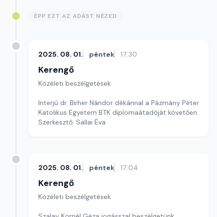
ÉPP EZT AZ ADÁST NÉZED
2025. 08. 01.
péntek
17:30
Kerengő
Közéleti beszélgetések
Interjú dr. Birher Nándor dékánnal a Pázmány Péter
Katolikus Egyetem BTK diplomaátadóját követően.
Szerkesztő: Sallai Éva
2025. 08. 01.
péntek
17:04
Kerengő
Közéleti beszélgetések
Szalay Kornél Géza jogásszal beszélgetünk.