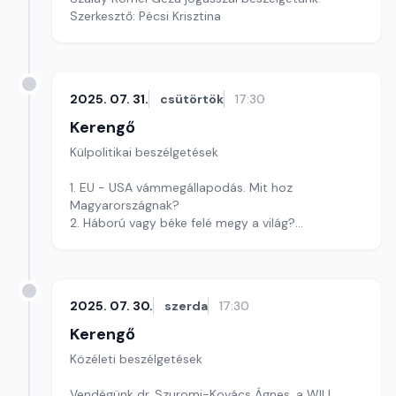
Szerkesztő: Pécsi Krisztina
2025. 07. 31.
csütörtök
17:30
Kerengő
Külpolitikai beszélgetések
1. EU - USA vámmegállapodás. Mit hoz
Magyarországnak?
2. Háború vagy béke felé megy a világ?
Szerkesztő: Pozsgai Nóra
2025. 07. 30.
szerda
17:30
Kerengő
Közéleti beszélgetések
Vendégünk dr. Szuromi-Kovács Ágnes, a WILL