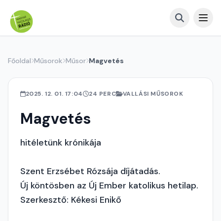
Főoldal
Műsorok
Műsor
Magvetés
2025. 12. 01. 17:04
24 PERC
VALLÁSI MŰSOROK
Magvetés
hitéletünk krónikája
Szent Erzsébet Rózsája díjátadás.
Új köntösben az Új Ember katolikus hetilap.
Szerkesztő: Kékesi Enikő