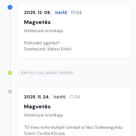
2025. 12. 08.
hétfő
17:04
Magvetés
Hitéletünk krónikája
Politizáló egyház?
Szerkesztő: Kékesi Enikő
ÉPP EZT AZ ADÁST NÉZED
2025. 11. 24.
hétfő
17:04
Magvetés
Hitéletünk krónikája
70 éves évfordulóját ünnepli a Váci Székesegyház
Szent Cecília Kórusa