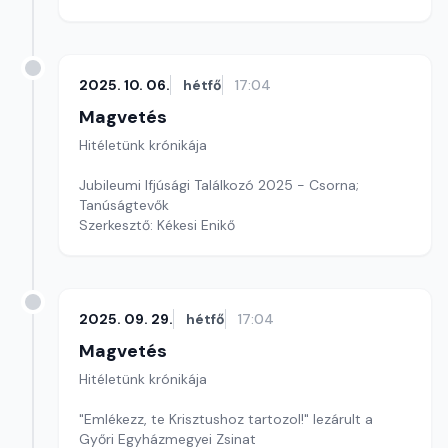
2025. 10. 06.
hétfő
17:04
Magvetés
Hitéletünk krónikája
Jubileumi Ifjúsági Találkozó 2025 - Csorna;
Tanúságtevők
Szerkesztő: Kékesi Enikő
2025. 09. 29.
hétfő
17:04
Magvetés
Hitéletünk krónikája
"Emlékezz, te Krisztushoz tartozol!" lezárult a
Győri Egyházmegyei Zsinat