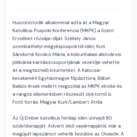
Huszonötödik alkalommal adta át a Magyar
Katolikus Püspöki Konferencia (MKPK) a Szent
Erzsébet rózsája-díjat. Székely János
szombathelyi megyéspüspöktől idén, Kuti
Sándorné Kovács Mária, a kiskunhalasi alsóvárosi
plébánia karitászcsoportjának vezetője vehette
át a megtisztelő kitüntetést. A Kalocsa-
kecskeméti Egyházmegye főpásztora, Bábel
Balázs érsek mellett megszólal az MKPK elnöke és
a rangos elismerésben részesült doktornő is.
Fotó forrás: Magyar Kurír/Lambert Attila
Az Új Ember katolikus hetilap idén ünnepli 80.
születésnapját. Advent első vasárnapjától, már a
megújult lapszámot vehetik kezükbe az Olvasók. A