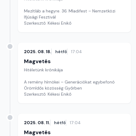
Mezítláb a hegyre. 36. Mladifest – Nemzetközi
Ifjúsági Fesztivál
Szerkesztő: Kékesi Enikő
2025. 08. 18.
hétfő
17:04
Magvetés
Hitéletünk krónikája
A remény hírnökei – Generációkat egybefonó
ÖrömIdős közösség Győrben
Szerkesztő: Kékesi Enikő
2025. 08. 11.
hétfő
17:04
Magvetés