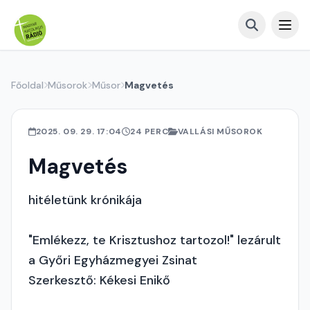
Főoldal
Műsorok
Műsor
Magvetés
2025. 09. 29. 17:04
24 PERC
VALLÁSI MŰSOROK
Magvetés
hitéletünk krónikája
"Emlékezz, te Krisztushoz tartozol!" lezárult
a Győri Egyházmegyei Zsinat
Szerkesztő: Kékesi Enikő