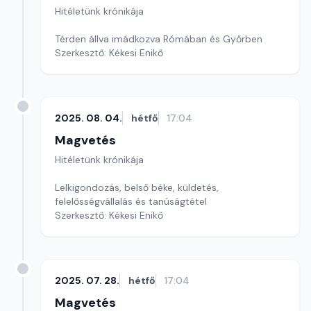
Hitéletünk krónikája
Térden állva imádkozva Rómában és Győrben
Szerkesztő: Kékesi Enikő
2025. 08. 04.
hétfő
17:04
Magvetés
Hitéletünk krónikája
Lelkigondozás, belső béke, küldetés,
felelősségvállalás és tanúságtétel
Szerkesztő: Kékesi Enikő
2025. 07. 28.
hétfő
17:04
Magvetés