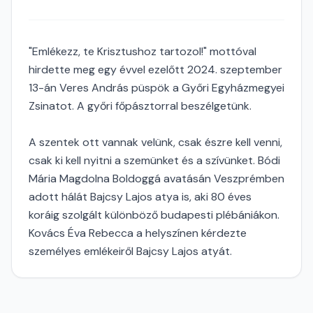
"Emlékezz, te Krisztushoz tartozol!" mottóval
hirdette meg egy évvel ezelőtt 2024. szeptember
13-án Veres András püspök a Győri Egyházmegyei
Zsinatot. A győri főpásztorral beszélgetünk.
A szentek ott vannak velünk, csak észre kell venni,
csak ki kell nyitni a szemünket és a szívünket. Bódi
Mária Magdolna Boldoggá avatásán Veszprémben
adott hálát Bajcsy Lajos atya is, aki 80 éves
koráig szolgált különböző budapesti plébániákon.
Kovács Éva Rebecca a helyszínen kérdezte
személyes emlékeiről Bajcsy Lajos atyát.