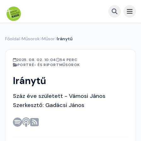
Főoldal
Műsorok
Műsor
Iránytű
2025. 08. 02. 10:04
54 PERC
PORTRÉ- ÉS RIPORTMŰSOROK
Iránytű
Száz éve született - Vámosi János
Szerkesztő: Gadácsi János