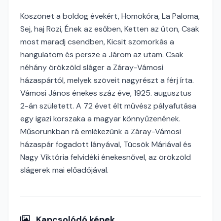
Köszönet a boldog évekért, Homokóra, La Paloma,
Sej, haj Rozi, Ének az esőben, Ketten az úton, Csak
most maradj csendben, Kicsit szomorkás a
hangulatom és persze a Járom az utam. Csak
néhány örökzöld sláger a Záray-Vámosi
házaspártól, melyek szöveit nagyrészt a férj írta.
Vámosi János énekes száz éve, 1925. augusztus
2-án született. A 72 évet élt művész pályafutása
egy igazi korszaka a magyar könnyűzenének.
Műsorunkban rá emlékezünk a Záray-Vámosi
házaspár fogadott lányával, Tücsök Máriával és
Nagy Viktória felvidéki énekesnővel, az örökzöld
slágerek mai előadójával.
Kapcsolódó képek