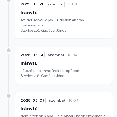
2025. 06. 21.
szombat
10:04
Iránytű
Az idei Bolyai-díjas - Stipsicz András
matematikus
Szerkesztő: Gadácsi János
2025. 06. 14.
szombat
10:04
Iránytű
Létező fantomhatárok Európában
Szerkesztő: Gadácsi János
2025. 06. 07.
szombat
10:04
Iránytű
Nem éltek ők hiába - a Magyar Hősök emléknapja