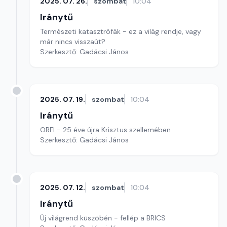
2025. 07. 26.
szombat
10:04
Iránytű
Természeti katasztrófák - ez a világ rendje, vagy
már nincs visszaút?
Szerkesztő: Gadácsi János
2025. 07. 19.
szombat
10:04
Iránytű
ORFI - 25 éve újra Krisztus szellemében
Szerkesztő: Gadácsi János
2025. 07. 12.
szombat
10:04
Iránytű
Új világrend küszöbén - fellép a BRICS