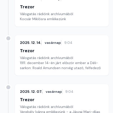
Trezor
Válogatás rádiónk archívumából
Kocsár Miklósra emlékezünk
2025. 12. 14.
vasárnap
9:04
Trezor
Válogatás rádiónk archívumából
1911. december 14-én járt először ember a Déli-
sarkon: Roald Amundsen norvég utazó, felfedező
2025. 12. 07.
vasárnap
9:04
Trezor
Válogatás rádiónk archívumából
Verebély Ivánra emlékezünk - a Jászai Mari-díjas