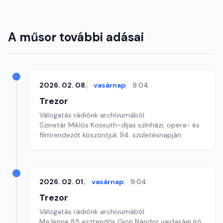
A műsor további adásai
2026. 02. 08.
vasárnap
9:04
Trezor
Válogatás rádiónk archívumából
Szinetár Miklós Kossuth-díjas színházi, opera- és
filmrendezőt köszöntjük 94. születésnapján
2026. 02. 01.
vasárnap
9:04
Trezor
Válogatás rádiónk archívumából
Ma lenne 85 esztendős Gion Nándor vajdasági író