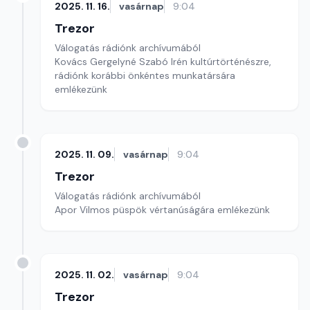
2025. 11. 16.
vasárnap
9:04
Trezor
Válogatás rádiónk archívumából
Kovács Gergelyné Szabó Irén kultúrtörténészre,
rádiónk korábbi önkéntes munkatársára
emlékezünk
2025. 11. 09.
vasárnap
9:04
Trezor
Válogatás rádiónk archívumából
Apor Vilmos püspök vértanúságára emlékezünk
2025. 11. 02.
vasárnap
9:04
Trezor