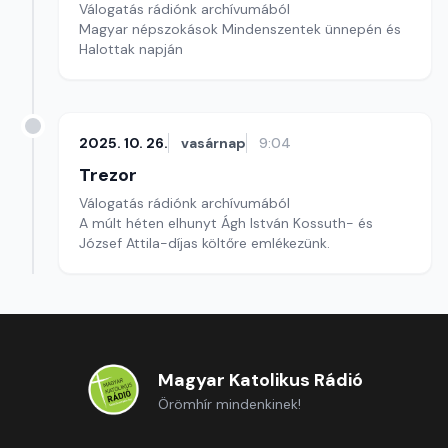
Válogatás rádiónk archívumából
Magyar népszokások Mindenszentek ünnepén és
Halottak napján
2025. 10. 26.
vasárnap
9:04
Trezor
Válogatás rádiónk archívumából
A múlt héten elhunyt Ágh István Kossuth- és
József Attila-díjas költőre emlékezünk.
Magyar Katolikus Rádió
Örömhír mindenkinek!