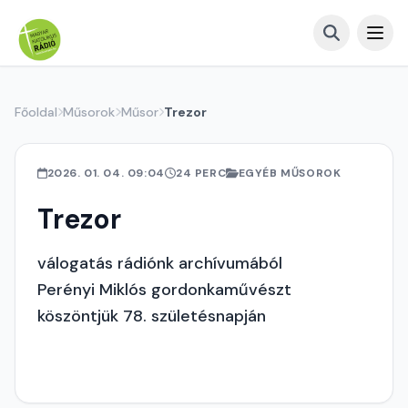
Főoldal
Műsorok
Műsor
Trezor
2026. 01. 04. 09:04
24 PERC
EGYÉB MŰSOROK
Trezor
válogatás rádiónk archívumából
Perényi Miklós gordonkaművészt
köszöntjük 78. születésnapján