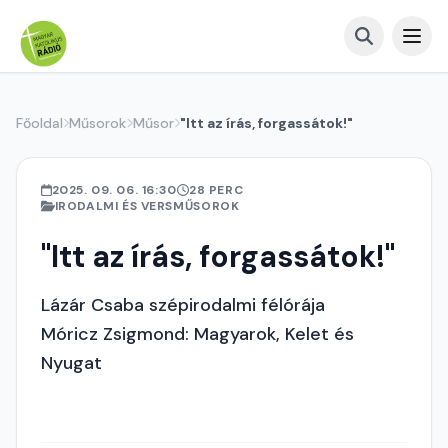
Főoldal
Műsorok
Műsor
"Itt az írás, forgassátok!"
2025. 09. 06. 16:30
28 PERC
IRODALMI ÉS VERSMŰSOROK
"Itt az írás, forgassátok!"
Lázár Csaba szépirodalmi félórája
Móricz Zsigmond: Magyarok, Kelet és
Nyugat