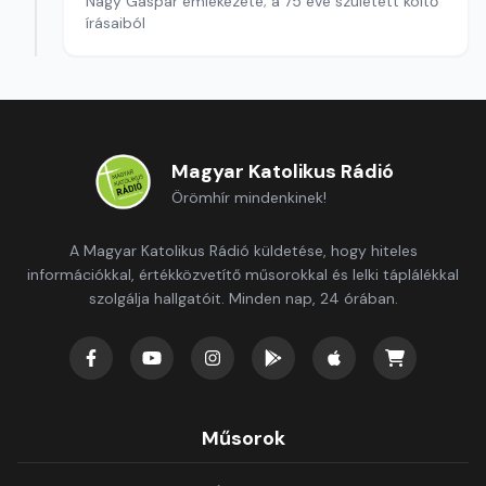
Nagy Gáspár emlékezete; a 75 éve született költő
írásaiból
Magyar Katolikus Rádió
Örömhír mindenkinek!
A Magyar Katolikus Rádió küldetése, hogy hiteles
információkkal, értékközvetítő műsorokkal és lelki táplálékkal
szolgálja hallgatóit. Minden nap, 24 órában.
Műsorok