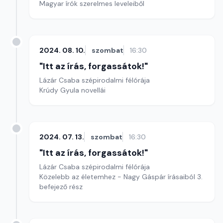
Magyar írók szerelmes leveleiből
2024. 08. 10.
szombat
16:30
"Itt az írás, forgassátok!"
Lázár Csaba szépirodalmi félórája
Krúdy Gyula novellái
2024. 07. 13.
szombat
16:30
"Itt az írás, forgassátok!"
Lázár Csaba szépirodalmi félórája
Közelebb az életemhez - Nagy Gáspár írásaiból 3.
befejező rész