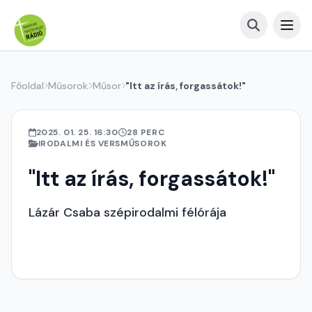
Főoldal
Műsorok
Műsor
"Itt az írás, forgassátok!"
2025. 01. 25. 16:30
28 PERC
IRODALMI ÉS VERSMŰSOROK
"Itt az írás, forgassátok!"
Lázár Csaba szépirodalmi félórája