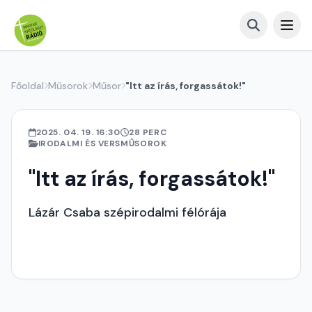
Főoldal
Műsorok
Műsor
"Itt az írás, forgassátok!"
2025. 04. 19. 16:30
28 PERC
IRODALMI ÉS VERSMŰSOROK
"Itt az írás, forgassátok!"
Lázár Csaba szépirodalmi félórája