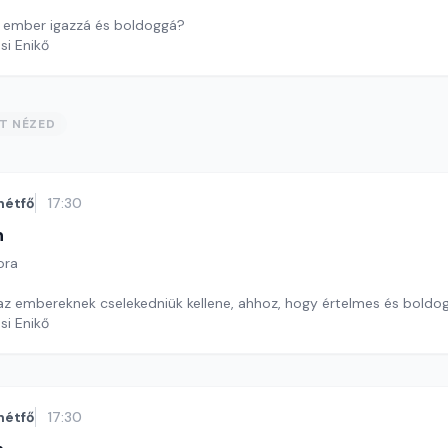
 ember igazzá és boldoggá?
si Enikő
ST NÉZED
hétfő
17:30
n
ora
 az embereknek cselekedniük kellene, ahhoz, hogy értelmes és boldog
si Enikő
hétfő
17:30