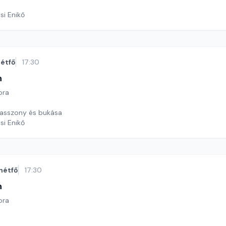
si Enikő
étfő
17:30
n
ora
 asszony és bukása
si Enikő
hétfő
17:30
n
ora