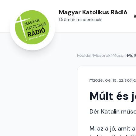
Magyar Katolikus Rádió
Örömhír mindenkinek!
Főoldal
Műsorok
Műsor
Múlt
2026. 06. 15. 22:30
2
Múlt és 
Dér Katalin műs
Mi az a jó, amit