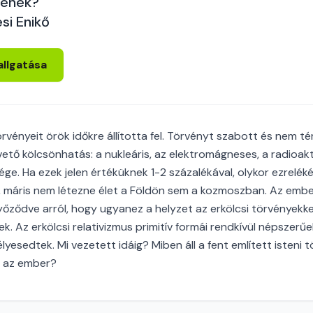
jenek?
si Enikő
allgatása
rvényeit örök időkre állította fel. Törvényt szabott és nem tér 
vető kölcsönhatás: a nukleáris, az elektromágneses, a radioa
ége. Ha ezek jelen értéküknek 1-2 százalékával, olykor ezrelék
 máris nem létezne élet a Földön sem a kozmoszban. Az embe
őződve arról, hogy ugyanez a helyzet az erkölcsi törvényekke
k. Az erkölcsi relativizmus primitív formái rendkívül népszerűe
lyesedtek. Mi vezetett idáig? Miben áll a fent említett isteni
g az ember?