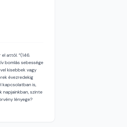
el attól. ”(146.
ktív bomlás sebessége
ével kisebbek vagy
rek évezredekig
l kapcsolatban is,
k napjainkban, szinte
 törvény lényege?