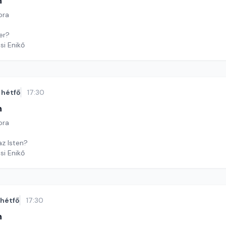
n
ora
er?
si Enikő
hétfő
17:30
n
ora
az Isten?
si Enikő
hétfő
17:30
n