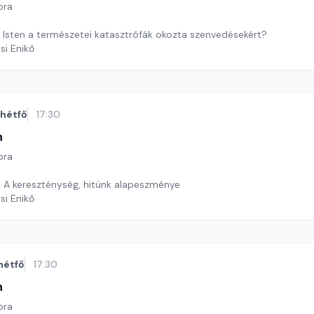
ora
ő Isten a természetei katasztrófák okozta szenvedésekért?
si Enikő
hétfő
17:30
n
ora
- A kereszténység, hitünk alapeszménye
si Enikő
hétfő
17:30
n
ora