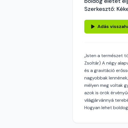
boldog életet él
Szerkesztő: Kéke
Adás visszah
„Isten a természet tö
Zsoltár) A négy alap
és a gravitáció erőss
nagyobbak lennének,
mélyen meg voltak gy
azok is örök érvényűe
világjárvánnyá terebé
Hogyan lehet boldo