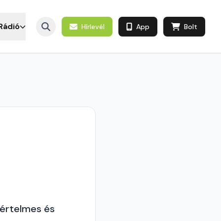
Rádió
Hírlevél
App
Bolt
 értelmes és