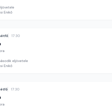
ljövetele
si Enikő
hétfő
17:30
n
ora
ásodik eljövetele
si Enikő
étfő
17:30
n
ora