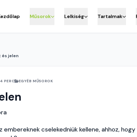
Kezdőlap
Műsorok
Lelkiség
Tartalmak
 és jelen
4 PERC
EGYÉB MŰSOROK
jelen
ora
 az embereknek cselekedniük kellene, ahhoz, hogy