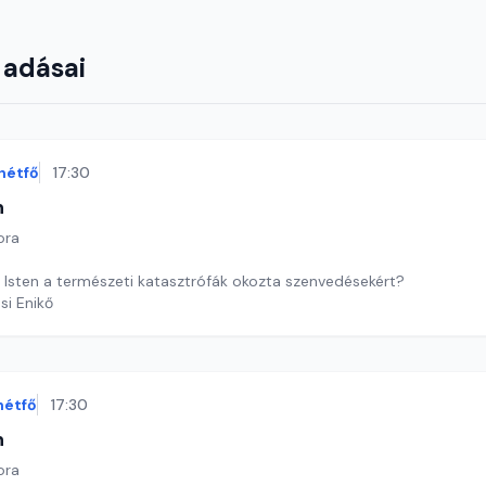
 adásai
hétfő
17:30
n
ora
ő Isten a természeti katasztrófák okozta szenvedésekért?
si Enikő
hétfő
17:30
n
ora