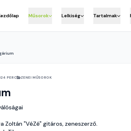
Kezdőlap
Műsorok
Lelkiség
Tartalmak
gárium
24 PERC
ZENEI MŰSOROK
um
válóságai
 Zoltán "VéZé" gitáros, zeneszerző.