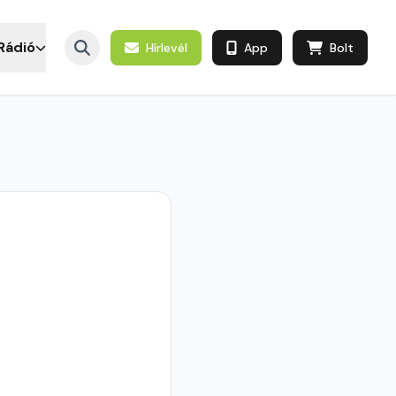
Rádió
Hírlevél
App
Bolt