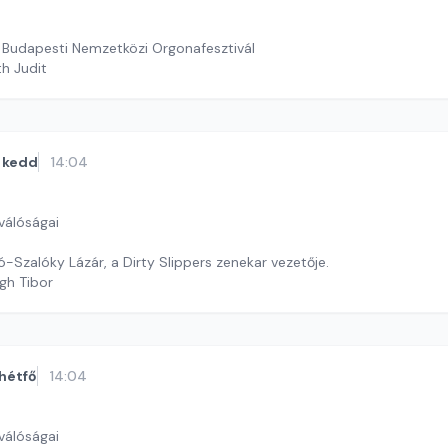
V. Budapesti Nemzetközi Orgonafesztivál
th Judit
kedd
14:04
válóságai
-Szalóky Lázár, a Dirty Slippers zenekar vezetője.
gh Tibor
hétfő
14:04
válóságai