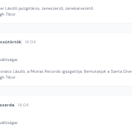
r László jazzgitáros, zeneszerző, zenekarvezető.
gh Tibor
csütörtök
14:04
válóságai
Kovács László, a Moiras Records igazgatója. Bemutatjuk a Santa Dive
gh Tibor
szerda
14:04
válóságai