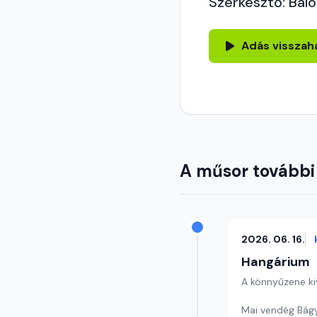
Szerkesztő: Balo
Adás visszah
A műsor további
2026. 06. 16.
Hangárium
A könnyűzene ki
Mai vendég Bágy