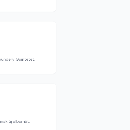
oundery Quintetet.
ának új albumát.