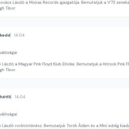
Kovács László a Moiras Records igazgatója. Bemutatjuk a V'73 zenek
gh Tibor
kedd
14:04
válóságai
 László a Magyar Pink Floyd Klub Elnöke. Bemutatjuk a Hitrock Pink 
gh Tibor
hétfő
14:04
válóságai
 László rocktörténész. Bemutatjuk Török Ádám és a Mini eddig kiadat