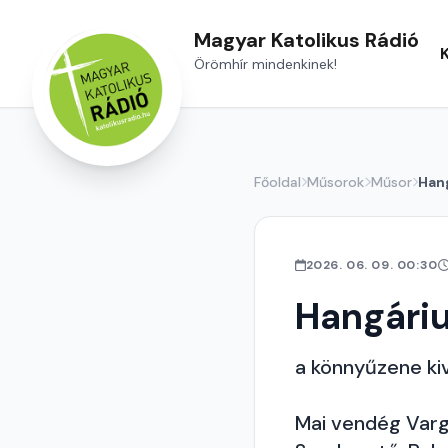
Magyar Katolikus Rádió
Örömhír mindenkinek!
Főoldal
Műsorok
Műsor
Han
2026. 06. 09. 00:30
Hangári
a könnyűzene ki
Mai vendég Varga