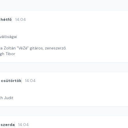
hétfő
14:04
válóságai
Mai vendég Varga Zoltán "VéZé" gitáros, zeneszerző.
gh Tibor
csütörtök
14:04
th Judit
szerda
14:04