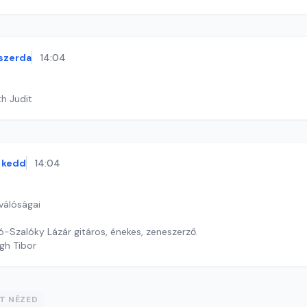
szerda
14:04
th Judit
kedd
14:04
válóságai
-Szalóky Lázár gitáros, énekes, zeneszerző.
gh Tibor
ST NÉZED