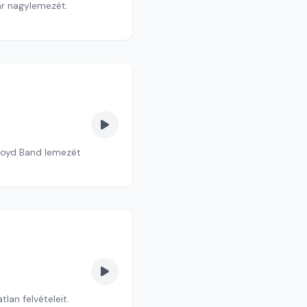
ar nagylemezét.
Floyd Band lemezét
lan felvételeit.