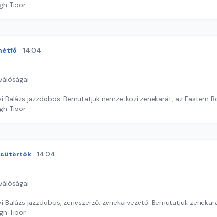
gh Tibor
hétfő
14:04
válóságai
i Balázs jazzdobos. Bemutatjuk nemzetközi zenekarát, az Eastern B
gh Tibor
sütörtök
14:04
válóságai
i Balázs jazzdobos, zeneszerző, zenekarvezető. Bemutatjuk zenekar
gh Tibor