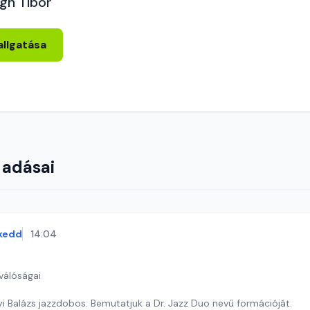
gh Tibor
allgatása
 adásai
kedd
14:04
válóságai
i Balázs jazzdobos. Bemutatjuk a Dr. Jazz Duo nevű formációját.