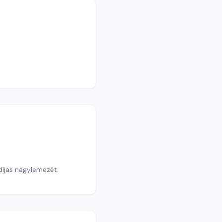
íjas nagylemezét.