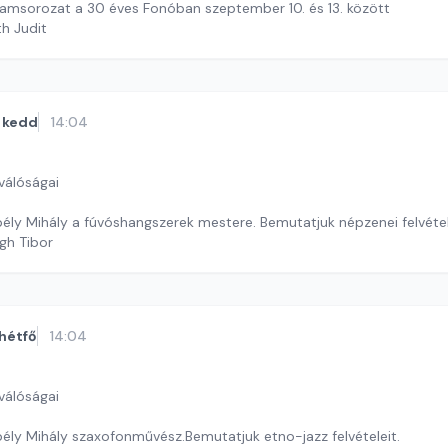
amsorozat a 30 éves Fonóban szeptember 10. és 13. között
th Judit
kedd
14:04
válóságai
ély Mihály a fúvóshangszerek mestere. Bemutatjuk népzenei felvétel
gh Tibor
hétfő
14:04
válóságai
ély Mihály szaxofonművész.Bemutatjuk etno-jazz felvételeit.