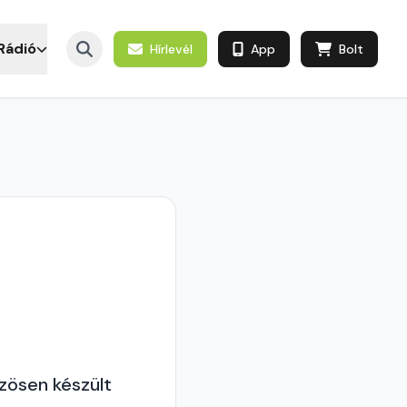
Rádió
Hírlevél
App
Bolt
zösen készült