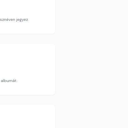
sznéven jegyez.
j albumát.