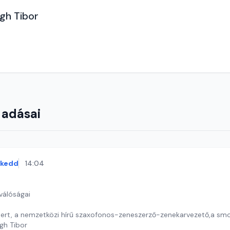
gh Tibor
 adásai
kedd
14:04
válóságai
ert, a nemzetközi hírű szaxofonos-zeneszerző-zenekarvezető,a smo
gh Tibor