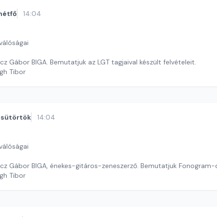
hétfő
14:04
válóságai
z Gábor BIGA. Bemutatjuk az LGT tagjaival készült felvételeit.
gh Tibor
sütörtök
14:04
válóságai
cz Gábor BIGA, énekes-gitáros-zeneszerző. Bemutatjuk Fonogram-d
gh Tibor