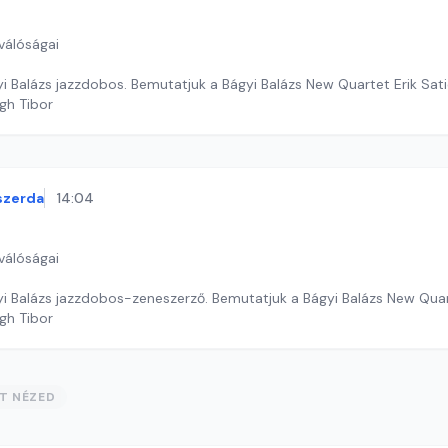
válóságai
i Balázs jazzdobos. Bemutatjuk a Bágyi Balázs New Quartet Erik Sat
gh Tibor
szerda
14:04
válóságai
i Balázs jazzdobos-zeneszerző. Bemutatjuk a Bágyi Balázs New Quart
gh Tibor
ST NÉZED