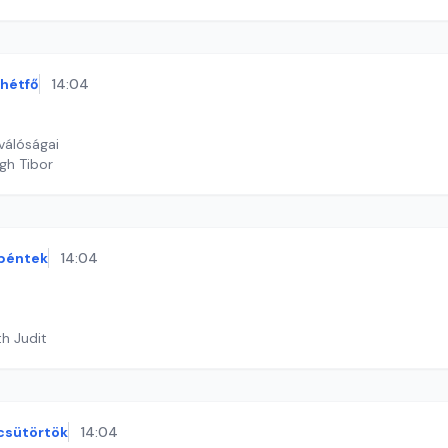
hétfő
14:04
válóságai
gh Tibor
péntek
14:04
th Judit
csütörtök
14:04