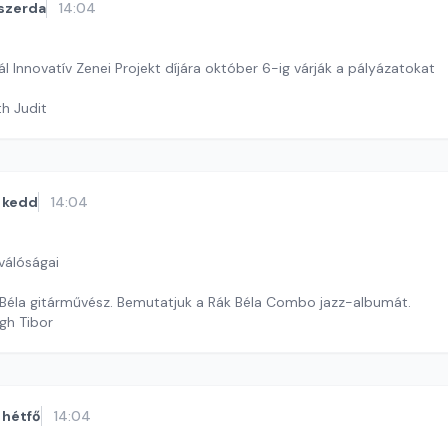
szerda
14:04
vál Innovatív Zenei Projekt díjára október 6-ig várják a pályázatokat
th Judit
kedd
14:04
válóságai
Béla gitárművész. Bemutatjuk a Rák Béla Combo jazz-albumát.
gh Tibor
hétfő
14:04