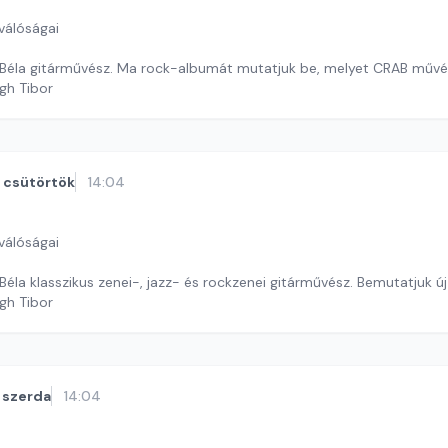
válóságai
Béla gitárművész. Ma rock-albumát mutatjuk be, melyet CRAB művé
gh Tibor
csütörtök
14:04
válóságai
éla klasszikus zenei-, jazz- és rockzenei gitárművész. Bemutatjuk ú
gh Tibor
szerda
14:04