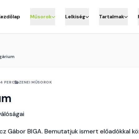
Kezdőlap
Műsorok
Lelkiség
Tartalmak
gárium
4 PERC
ZENEI MŰSOROK
um
válóságai
cz Gábor BIGA. Bemutatjuk ismert előadókkal kö