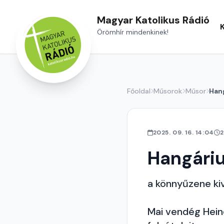
Magyar Katolikus Rádió
Örömhír mindenkinek!
Főoldal
Műsorok
Műsor
Han
2025. 09. 16. 14:04
2
Hangári
a könnyűzene ki
Mai vendég Hein