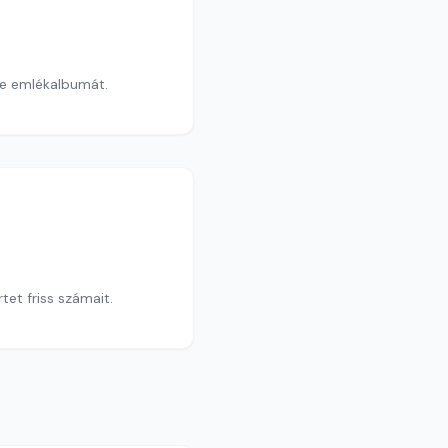
ie emlékalbumát.
et friss számait.