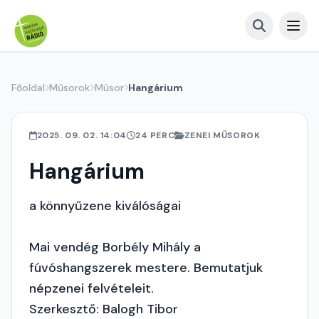
Főoldal
Műsorok
Műsor
Hangárium
2025. 09. 02. 14:04
24 PERC
ZENEI MŰSOROK
Hangárium
a könnyűzene kiválóságai
Mai vendég Borbély Mihály a
fúvóshangszerek mestere. Bemutatjuk
népzenei felvételeit.
Szerkesztő: Balogh Tibor