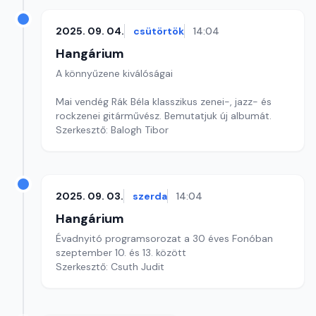
2025. 09. 04.
csütörtök
14:04
Hangárium
A könnyűzene kiválóságai
Mai vendég Rák Béla klasszikus zenei-, jazz- és
rockzenei gitárművész. Bemutatjuk új albumát.
Szerkesztő: Balogh Tibor
2025. 09. 03.
szerda
14:04
Hangárium
Évadnyitó programsorozat a 30 éves Fonóban
szeptember 10. és 13. között
Szerkesztő: Csuth Judit