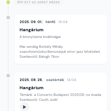
ÉPP EZT AZ ADÁST NÉZED
2025. 09. 01.
hétfő
14:04
Hangárium
A könnyűzene kiválóságai
Mai vendég Borbély Mihály
szaxofonművész.Bemutatjuk etno-jazz felvételeit.
Szerkesztő: Balogh Tibor
2025. 08. 28.
csütörtök
14:04
Hangárium
Témánk: a Concerto Budapest 2025/26-os évada.
Szerkesztő: Csuth Judit