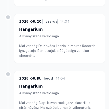
2025. 08. 20.
szerda
14:04
Hangárium
A könnyűzene kiválóságai
Mai vendég Dr. Kovács László, a Moiras Records
igazgatója. Bemutatjuk a Búgócsiga zenekar
albumát.
Szerkesztő: Balogh Tibor
2025. 08. 19.
kedd
14:04
Hangárium
A könnyűzene kiválóságai
Mai vendég Alapi István rock-jazz-klasszikus
gitárművész. Ma szólóalbumairól válogatunk.