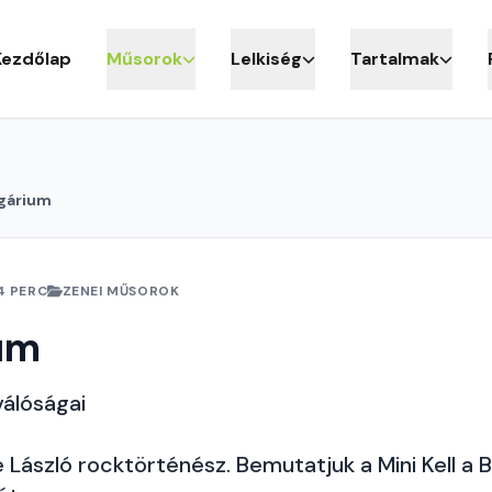
Kezdőlap
Műsorok
Lelkiség
Tartalmak
gárium
4 PERC
ZENEI MŰSOROK
um
válóságai
László rocktörténész. Bemutatjuk a Mini Kell a 