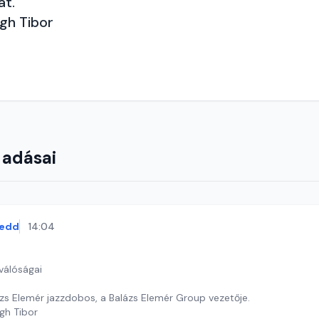
át.
gh Tibor
 adásai
edd
14:04
válóságai
zs Elemér jazzdobos, a Balázs Elemér Group vezetője.
gh Tibor