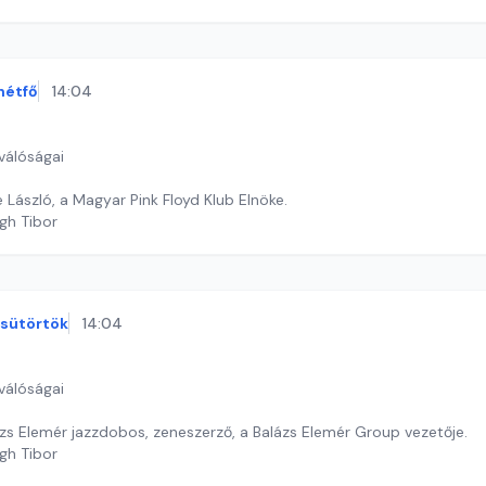
hétfő
14:04
válóságai
László, a Magyar Pink Floyd Klub Elnöke.
gh Tibor
sütörtök
14:04
válóságai
zs Elemér jazzdobos, zeneszerző, a Balázs Elemér Group vezetője.
gh Tibor