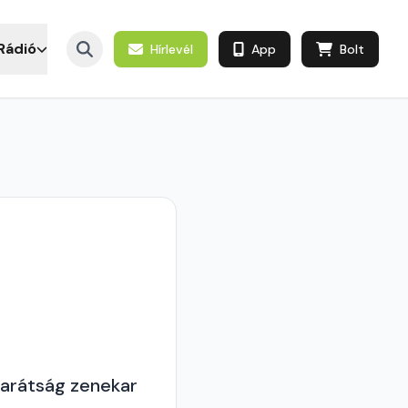
Rádió
Hírlevél
App
Bolt
Barátság zenekar