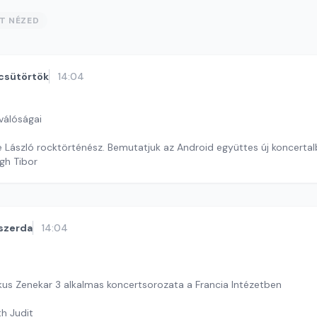
ST NÉZED
csütörtök
14:04
válóságai
 László rocktörténész. Bemutatjuk az Android együttes új koncerta
gh Tibor
szerda
14:04
us Zenekar 3 alkalmas koncertsorozata a Francia Intézetben
th Judit