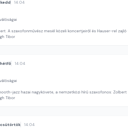
kedd
14:04
válóságai
rt. A szaxofonművész mesél közeli koncertjeiről és Hauser-rel zajló t
gh Tibor
hétfő
14:04
válóságai
ooth-jazz hazai nagykövete, a nemzetközi hírű szaxofonos: Zolbert
gh Tibor
csütörtök
14:04