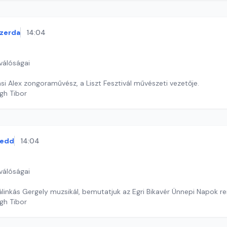
zerda
14:04
válóságai
si Alex zongoraművész, a Liszt Fesztivál művészeti vezetője.
gh Tibor
kedd
14:04
válóságai
álinkás Gergely muzsikál, bemutatjuk az Egri Bikavér Ünnepi Napok r
gh Tibor