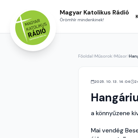
Magyar Katolikus Rádió
Örömhír mindenkinek!
Főoldal
Műsorok
Műsor
Han
2025. 10. 13. 14:04
2
Hangári
a könnyűzene ki
Mai vendég Bese 