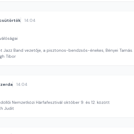
csütörtök
14:04
válóságai
t Jazz Band vezetője, a pisztonos-bendzsós-énekes, Bényei Tamás.
gh Tibor
szerda
14:04
öllői Nemzetközi Hárfafesztivál október 9. és 12. között
th Judit