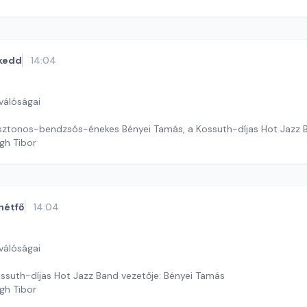
kedd
14:04
válóságai
sztonos-bendzsós-énekes Bényei Tamás, a Kossuth-díjas Hot Jazz B
gh Tibor
hétfő
14:04
válóságai
ssuth-díjas Hot Jazz Band vezetője: Bényei Tamás
gh Tibor