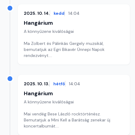
2025. 10. 14.
kedd
14:04
Hangárium
A könnyűzene kiválóságai
Ma Zolbert és Pálinkás Gergely muzsikál,
bemutatjuk az Egri Bikavér Ünnepi Napok
rendezvényt.
Szerkesztő: Balogh Tibor
2025. 10. 13.
hétfő
14:04
Hangárium
A könnyűzene kiválóságai
Mai vendég Bese László rocktörténész.
Bemutatjuk a Mini Kell a Barátság zenekar új
koncertalbumát.
Szerkesztő: Balogh Tibor