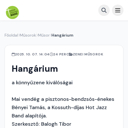
Főoldal
Műsorok
Műsor
Hangárium
2025. 10. 07. 14:04
24 PERC
ZENEI MŰSOROK
Hangárium
a könnyűzene kiválóságai
Mai vendég a pisztonos-bendzsós-énekes
Bényei Tamás, a Kossuth-díjas Hot Jazz
Band alapítója.
Szerkesztő: Balogh Tibor