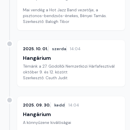
Mai vendég a Hot Jazz Band vezetője, a
pisztonos-bendzsós-énekes, Bényei Tamás.
Szerkesztő: Balogh Tibor
2025. 10. 01.
szerda
14:04
Hangárium
Témánk a 27. Gödöllői Nemzetközi Hárfafesztivál
október 9. és 12. között
Szerkesztő: Csuth Judit
2025. 09. 30.
kedd
14:04
Hangárium
A könnyűzene kiválóságai