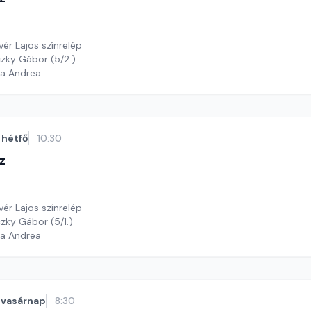
vér Lajos színrelép
czky Gábor (5/2.)
ga Andrea
hétfő
10:30
z
vér Lajos színrelép
czky Gábor (5/1.)
ga Andrea
vasárnap
8:30