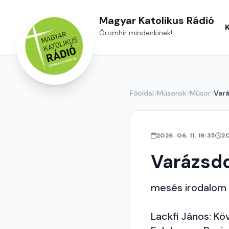
Magyar Katolikus Rádió
Örömhír mindenkinek!
Főoldal
Műsorok
Műsor
Var
2026. 06. 11. 19:35
2
Varázsd
mesés irodalom
Lackfi János: Kö