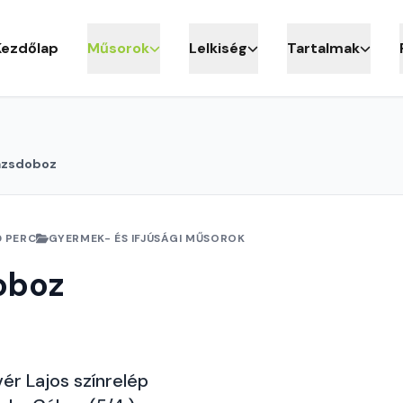
Kezdőlap
Műsorok
Lelkiség
Tartalmak
ázsdoboz
0 PERC
GYERMEK- ÉS IFJÚSÁGI MŰSOROK
oboz
vér Lajos színrelép