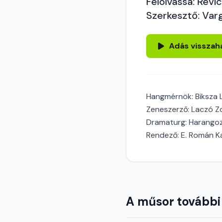
Felolvassa: Revi
Szerkesztő: Var
Adás visszah
Hangmérnök: Biksza 
Zeneszerző: Laczó Z
Dramaturg: Harangoz
Rendező: E. Román K
A műsor további