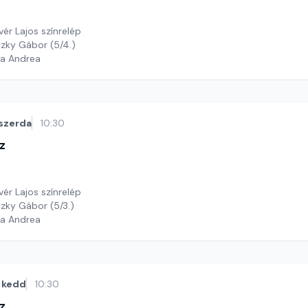
vér Lajos színrelép
czky Gábor (5/4.)
ga Andrea
szerda
10:30
z
vér Lajos színrelép
czky Gábor (5/3.)
ga Andrea
kedd
10:30
z