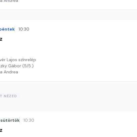
ga Andrea
péntek
10:30
z
vér Lajos színrelép
czky Gábor (5/5.)
ga Andrea
ST NÉZED
sütörtök
10:30
z