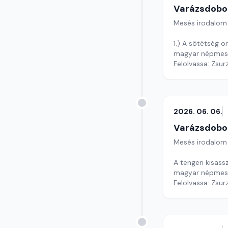
Varázsdobo
Mesés irodalom
1.) A sötétség o
magyar népmes
Felolvassa: Zsur
Szerkesztő: Var
2026. 06. 06.
Varázsdobo
Mesés irodalom
A tengeri kisas
magyar népmes
Felolvassa: Zsur
Szerkesztő: Var