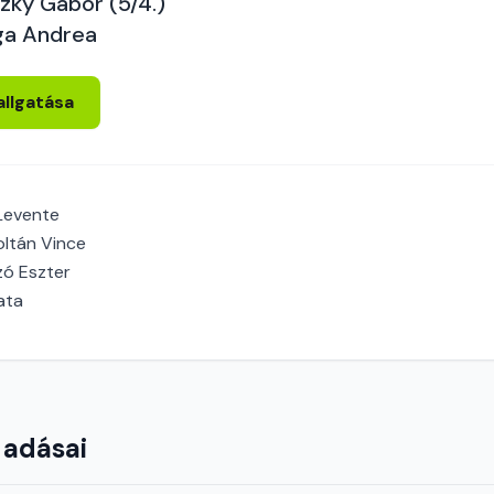
czky Gábor (5/4.)
ga Andrea
allgatása
Levente
oltán Vince
ó Eszter
ata
 adásai