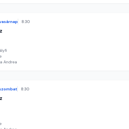
vasárnap
8:30
z
ályfi
e
ga Andrea
szombat
8:30
z
e