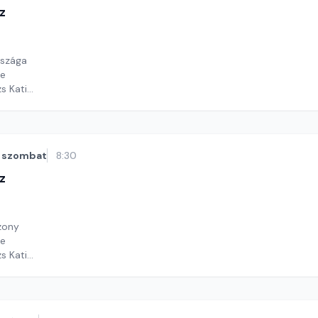
z
rszága
e
zs Kati
ga Andrea
szombat
8:30
z
szony
e
zs Kati
ga Andrea