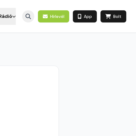
Rádió
Hírlevél
App
Bolt