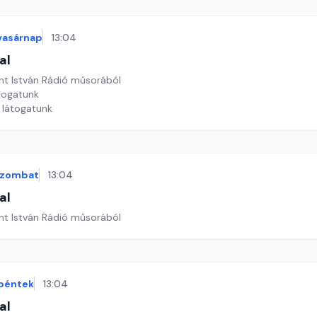
vasárnap
13:04
al
nt István Rádió műsorából
togatunk
 látogatunk
szombat
13:04
al
nt István Rádió műsorából
péntek
13:04
al