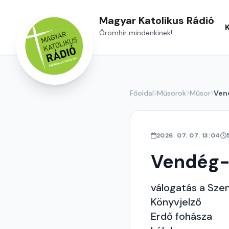
Magyar Katolikus Rádió
Örömhír mindenkinek!
Főoldal
Műsorok
Műsor
Ven
2026. 07. 07. 13:04
Vendég-
válogatás a Sze
Könyvjelző
Erdő fohásza