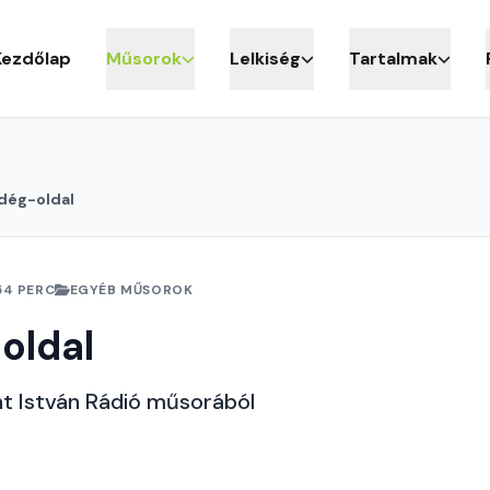
Kezdőlap
Műsorok
Lelkiség
Tartalmak
dég-oldal
54 PERC
EGYÉB MŰSOROK
oldal
nt István Rádió műsorából