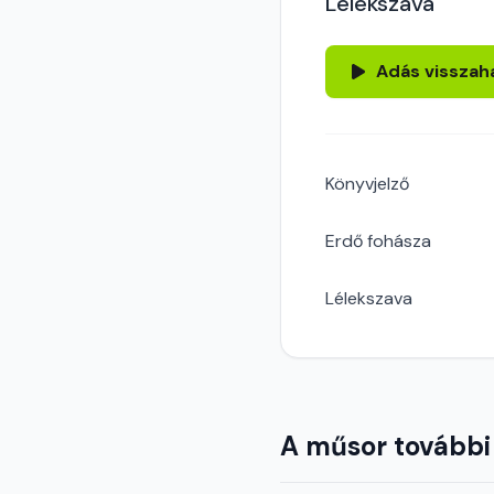
Lélekszava
Adás visszah
Könyvjelző
Erdő fohásza
Lélekszava
A műsor további