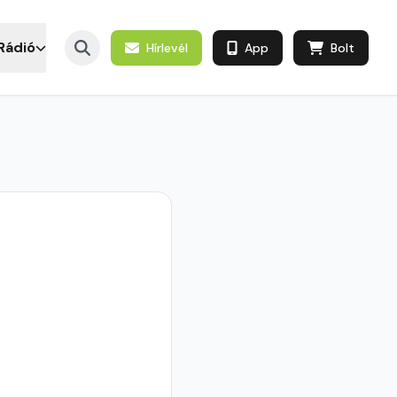
Rádió
Hírlevél
App
Bolt