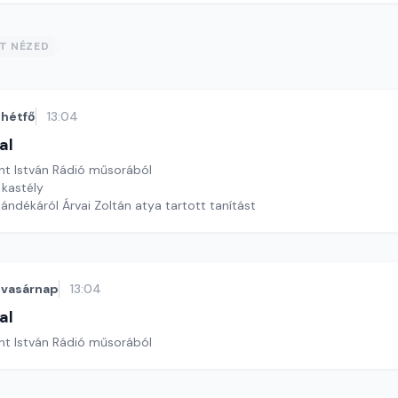
ST NÉZED
hétfő
13:04
al
nt István Rádió műsorából
 kastély
jándékáról Árvai Zoltán atya tartott tanítást
vasárnap
13:04
al
nt István Rádió műsorából