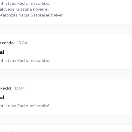
nt István Rádió műsorából
l Alexa Krisztina nővérrel,
tartozás Napja Sátoraljaújhelyen
szerda
13:04
al
nt István Rádió műsorából
kedd
13:04
al
nt István Rádió műsorából