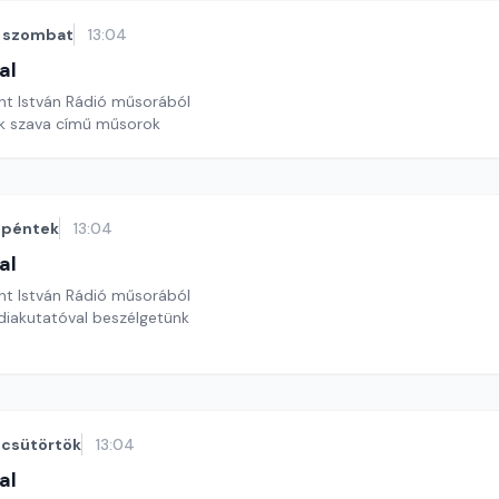
szombat
13:04
al
nt István Rádió műsorából
ek szava című műsorok
péntek
13:04
al
nt István Rádió műsorából
ndiakutatóval beszélgetünk
csütörtök
13:04
al