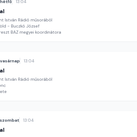
hétfő
13:04
al
nt István Rádió műsorából
öld - Buczkó József
reszt BAZ megyei koordinátora
vasárnap
13:04
al
nt István Rádió műsorából
enc
nete
szombat
13:04
al