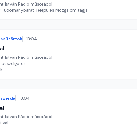
nt István Rádió műsorából
Kisújszállás, mint Tudománybarát Település Mozgalom tagja
csütörtök
13:04
al
nt István Rádió műsorából
 beszélgetés
ok
szerda
13:04
al
nt István Rádió műsorából
tivál