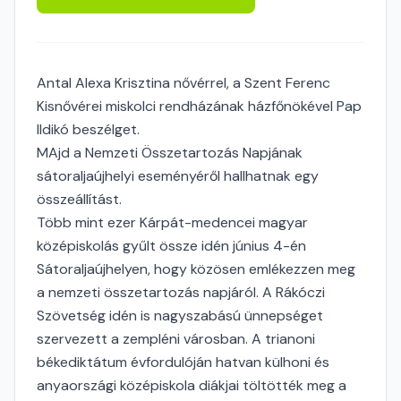
Antal Alexa Krisztina nővérrel, a Szent Ferenc
Kisnővérei miskolci rendházának házfőnökével Pap
Ildikó beszélget.
MAjd a Nemzeti Összetartozás Napjának
sátoraljaújhelyi eseményéről hallhatnak egy
összeállítást.
Több mint ezer Kárpát-medencei magyar
középiskolás gyűlt össze idén június 4-én
Sátoraljaújhelyen, hogy közösen emlékezzen meg
a nemzeti összetartozás napjáról. A Rákóczi
Szövetség idén is nagyszabású ünnepséget
szervezett a zempléni városban. A trianoni
békediktátum évfordulóján hatvan külhoni és
anyaországi középiskola diákjai töltötték meg a