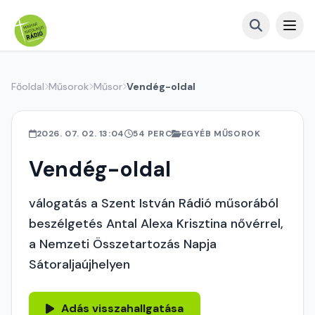
Főoldal
Műsorok
Műsor
Vendég-oldal
2026. 07. 02. 13:04
54 PERC
EGYÉB MŰSOROK
Vendég-oldal
válogatás a Szent István Rádió műsorából
beszélgetés Antal Alexa Krisztina nővérrel,
a Nemzeti Összetartozás Napja
Sátoraljaújhelyen
Adás visszahallgatása