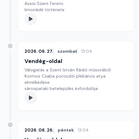
Assisi Szent Ferenc
limonádé története
2026. 06. 27.
szombat
13:04
Vendég-oldal
Válogatás a Szent István Rádió műsorából
Kormos Csaba poroszlói plébános atya
elmélkedése
sárospataki betelepülés évfordulója
2026. 06. 26.
péntek
13:04