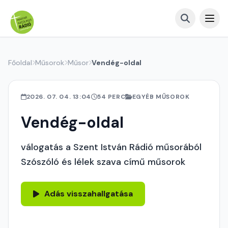
Főoldal
Műsorok
Műsor
Vendég-oldal
2026. 07. 04. 13:04
54 PERC
EGYÉB MŰSOROK
Vendég-oldal
válogatás a Szent István Rádió műsorából
Szószóló és lélek szava című műsorok
Adás visszahallgatása