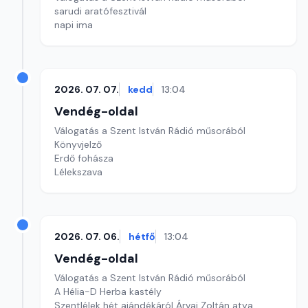
sarudi aratófesztivál
napi ima
2026. 07. 07.
kedd
13:04
Vendég-oldal
Válogatás a Szent István Rádió műsorából
Könyvjelző
Erdő fohásza
Lélekszava
2026. 07. 06.
hétfő
13:04
Vendég-oldal
Válogatás a Szent István Rádió műsorából
A Hélia-D Herba kastély
Szentlélek hét ajándékáról Árvai Zoltán atya