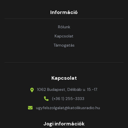
Információ
Rólunk
Kapcsolat
Támogatás
Kapcsolat
1062 Budapest, Délibáb u. 15.-17.
(+36 1) 255-3333
ugyfelszolgalat@katolikusradio.hu
Jogi információk