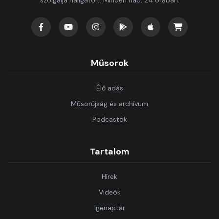
szolgálja hallgatóit. Minden nap, 24 órában.
Műsorok
Élő adás
Műsorújság és archívum
Podcastok
Tartalom
Hírek
Videók
Igenaptár