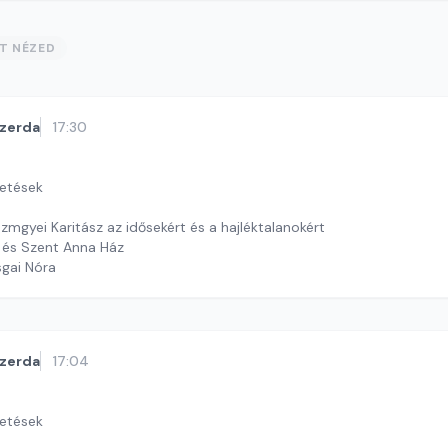
ST NÉZED
zerda
17:30
getések
mgyei Karitász az idősekért és a hajléktalanokért
 és Szent Anna Ház
sgai Nóra
zerda
17:04
getések