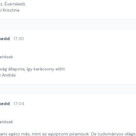
z. Évértékelő.
i Krisztina
kedd
17:30
getések
ág állapota, így karácsony előtt.
i András
kedd
17:04
getések
, ami egész más, mint az egyiptomi piramisok. De tudományos világs