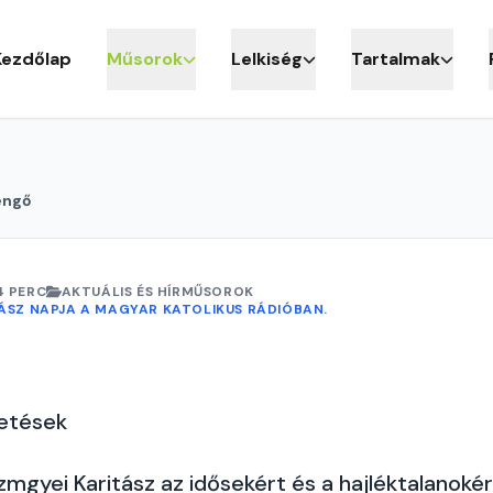
Kezdőlap
Műsorok
Lelkiség
Tartalmak
engő
4 PERC
AKTUÁLIS ÉS HÍRMŰSOROK
TÁSZ NAPJA A MAGYAR KATOLIKUS RÁDIÓBAN.
getések
mgyei Karitász az idősekért és a hajléktalanokér