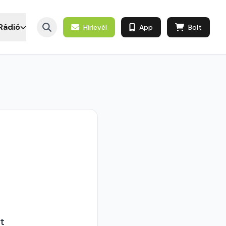
Rádió
Hírlevél
App
Bolt
t