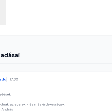
 adásai
edd
17:30
getések
dnak az egerek - és más érdekességek.
i András