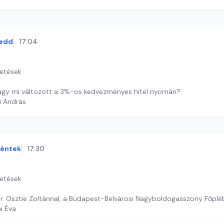
edd
17:04
getések
vagy mi változott a 3%-os kedvezményes hitel nyomán?
i András
éntek
17:30
getések
 dr. Osztie Zoltánnal, a Budapest-Belvárosi Nagyboldogasszony Főpl
ai Éva