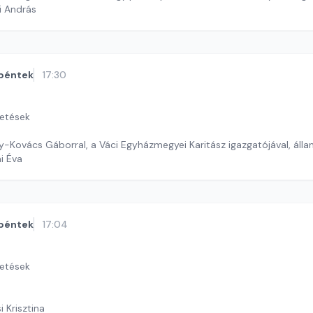
i András
péntek
17:30
getések
gy-Kovács Gáborral, a Váci Egyházmegyei Karitász igazgatójával, áll
ai Éva
péntek
17:04
getések
i Krisztina