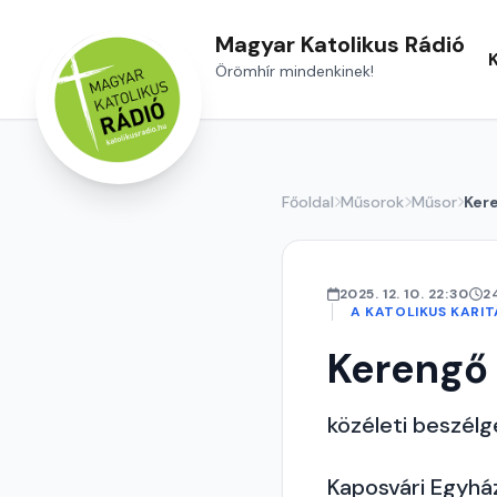
Magyar Katolikus Rádió
Örömhír mindenkinek!
Főoldal
Műsorok
Műsor
Ker
2025. 12. 10. 22:30
2
A KATOLIKUS KARI
Kerengő
közéleti beszél
Kaposvári Egyház