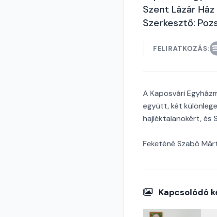
Szent Lázár Ház
Szerkesztő: Poz
FELIRATKOZÁS:
A Kaposvári Egyházme
együtt, két különleg
hajléktalanokért, és 
Feketéné Szabó Mártá
Kapcsolódó k