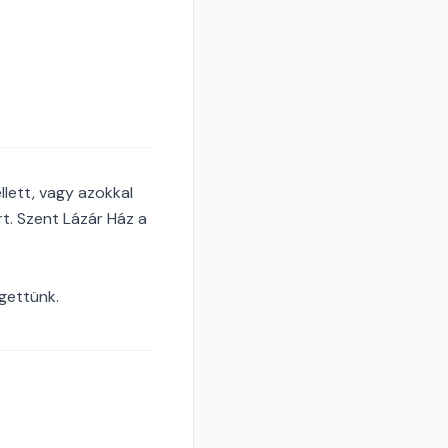
lett, vagy azokkal
rt. Szent Lázár Ház a
gettünk.