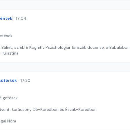
éntek
17:04
getések
Bálint, az ELTE Kognitív Pszichológiai Tanszék docense, a Babalabor
i Krisztina
sütörtök
17:30
zélgetések
advent, karácsony Dé-Koreában és Észak-Koreában
sgai Nóra