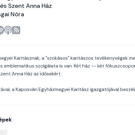
 és Szent Anna Ház
sgai Nóra
gyei Karitásznak, a "szokásos" karitászos tevékenységek mel
es emblematikus szolgálata is van. Két ház -- két fókuszcsopo
Szent Anna Ház az idősekért.
val, a Kaposvári Egyházmegyei Karitász igazgatójával beszél
épek