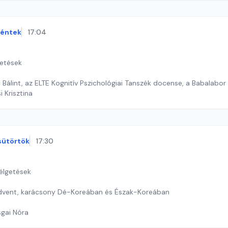
éntek
17:04
getések
Bálint, az ELTE Kognitív Pszichológiai Tanszék docense, a Babalabor
i Krisztina
sütörtök
17:30
zélgetések
advent, karácsony Dé-Koreában és Észak-Koreában
sgai Nóra