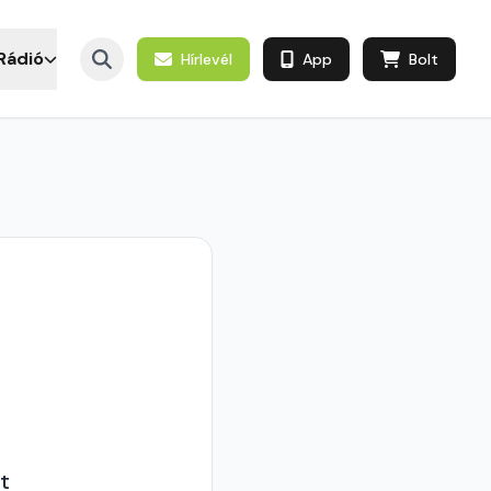
Rádió
Hírlevél
App
Bolt
t