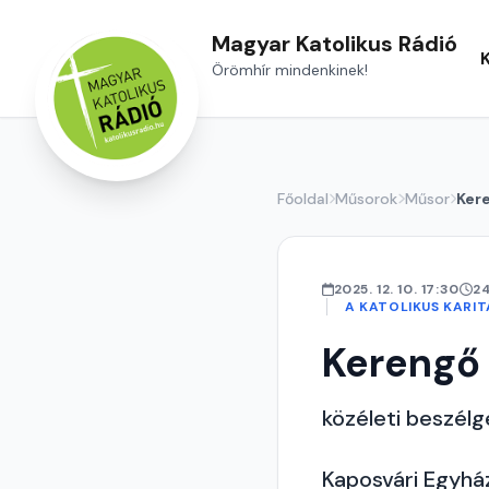
Magyar Katolikus Rádió
Örömhír mindenkinek!
Főoldal
Műsorok
Műsor
Ker
2025. 12. 10. 17:30
2
A KATOLIKUS KARI
Kerengő
közéleti beszél
Kaposvári Egyház