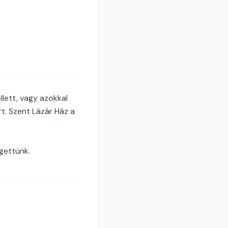
lett, vagy azokkal
rt. Szent Lázár Ház a
gettünk.