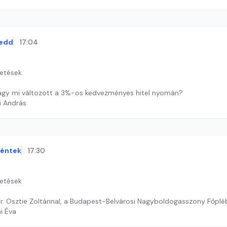
edd
17:04
getések
vagy mi változott a 3%-os kedvezményes hitel nyomán?
i András
éntek
17:30
getések
 dr. Osztie Zoltánnal, a Budapest-Belvárosi Nagyboldogasszony Főpl
ai Éva