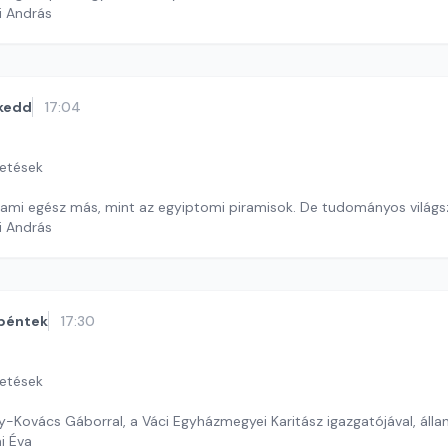
i András
kedd
17:04
getések
, ami egész más, mint az egyiptomi piramisok. De tudományos világs
i András
péntek
17:30
getések
gy-Kovács Gáborral, a Váci Egyházmegyei Karitász igazgatójával, áll
ai Éva