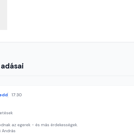
 adásai
edd
17:30
getések
dnak az egerek - és más érdekességek.
i András