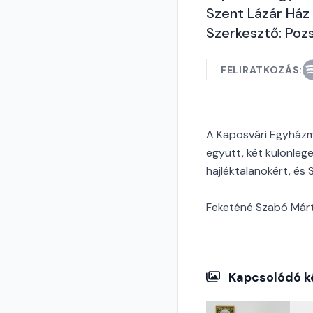
Szent Lázár Ház
Szerkesztő: Poz
FELIRATKOZÁS:
A Kaposvári Egyházme
együtt, két különleg
hajléktalanokért, és 
Feketéné Szabó Mártá
Kapcsolódó k