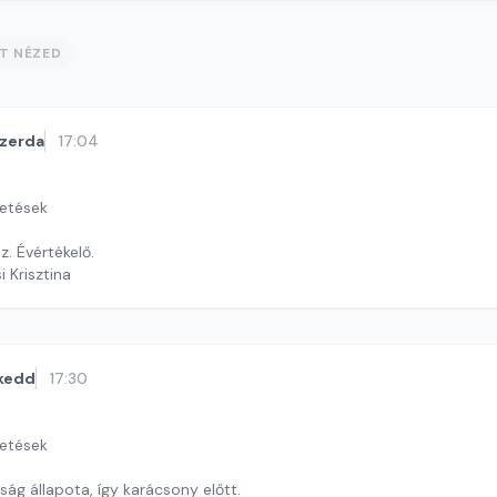
ST NÉZED
zerda
17:04
getések
z. Évértékelő.
i Krisztina
kedd
17:30
getések
ág állapota, így karácsony előtt.