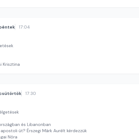
péntek
17:04
getések
i Krisztina
csütörtök
17:30
zélgetések
országban és Libanonban
 apostoli út? Érszegi Márk Aurélt kérdezzük
sgai Nóra