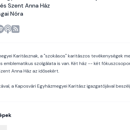
 és Szent Anna Ház
sgai Nóra
gyei Karitásznak, a "szokásos" karitászos tevékenységek mel
es emblematikus szolgálata is van. Két ház -- két fókuszcsopo
Szent Anna Ház az idősekért.
val, a Kaposvári Egyházmegyei Karitász igazgatójával beszél
épek