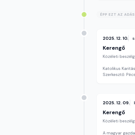
ÉPP EZT AZ ADÁ
2025. 12. 10.
s
Kerengő
Közéleti beszél
Katolikus Karitás
Szerkesztő: Pécs
2025. 12. 09.
Kerengő
Közéleti beszél
A magyar gazdas