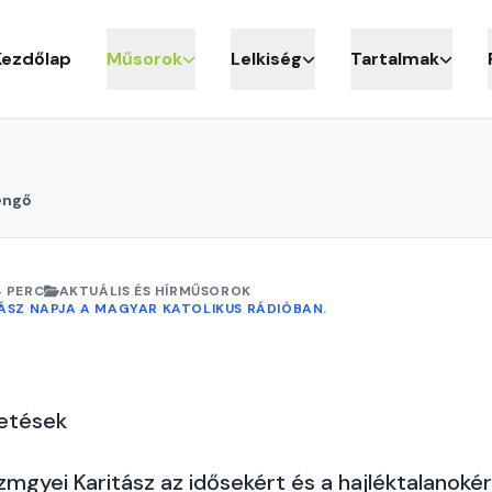
Kezdőlap
Műsorok
Lelkiség
Tartalmak
engő
4 PERC
AKTUÁLIS ÉS HÍRMŰSOROK
TÁSZ NAPJA A MAGYAR KATOLIKUS RÁDIÓBAN.
getések
mgyei Karitász az idősekért és a hajléktalanokér