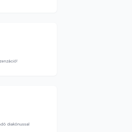
zenzáció!
andó diakónussal