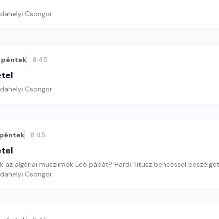
rdahelyi Csongor
péntek
8:45
étel
rdahelyi Csongor
péntek
8:45
étel
 az algériai muszlimok Leó pápát? Hardi Titusz bencéssel beszélge
rdahelyi Csongor