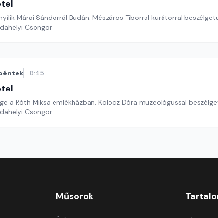
étel
s nyílik Márai Sándorrál Budán. Mészáros Tiborral kurátorral beszélget
rdahelyi Csongor
péntek
8:45
étel
Közösségi hétvége a Róth Miksa emlékházban. Kolocz Dóra muzeológussal be
rdahelyi Csongor
Műsorok
Tartal