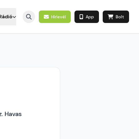
Rádió
Hírlevél
App
Bolt
z. Havas