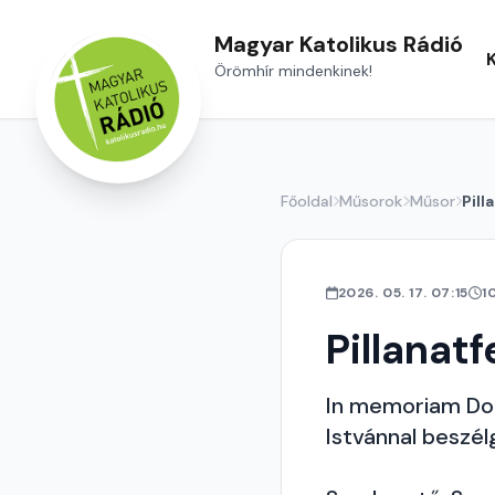
Magyar Katolikus Rádió
Örömhír mindenkinek!
Főoldal
Műsorok
Műsor
Pill
2026. 05. 17. 07:15
1
Pillanatf
In memoriam Dob
Istvánnal beszé