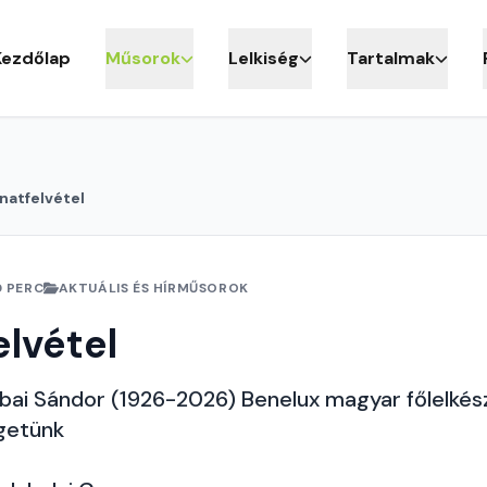
Kezdőlap
Műsorok
Lelkiség
Tartalmak
anatfelvétel
0 PERC
AKTUÁLIS ÉS HÍRMŰSOROK
elvétel
ai Sándor (1926-2026) Benelux magyar főlelkés
lgetünk