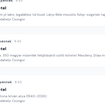
péntek
8:45
étel
m jó lakni, legalábbis túl küzel. Lányi Béla missziós fülöp-szigeteki t
rdahelyi Csongor
péntek
8:45
étel
A megújulás kora. 350 magyar műemlék felújításáról szóló kötetet 
rdahelyi Csongor
péntek
8:45
étel
tona István atya (1940-2026)
rdahelyi Csongor