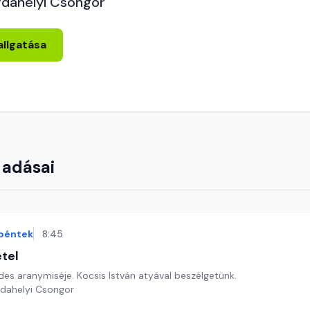
rdahelyi Csongor
allgatása
 adásai
péntek
8:45
étel
es aranymiséje. Kocsis István atyával beszélgetünk.
rdahelyi Csongor