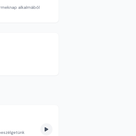
ermeknap alkalmából
beszélgetünk