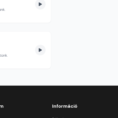
ünk.
szélgetünk.
om
Információ