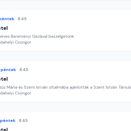
péntek
8:45
étel
néves Bereményi Gézával beszélgetünk.
rdahelyi Csongor
péntek
8:45
étel
űz Mária és Szent István oltalmába ajánlották a Szent István Társul
rdahelyi Csongor
péntek
8:45
étel