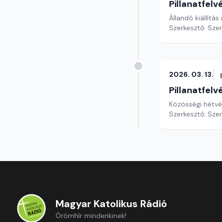
Pillanatfelv
Állandó kiállítá
Szerkesztő: Sze
2026. 03. 13.
Pillanatfelv
Szerkesztő: Sze
Magyar Katolikus Rádió
Örömhír mindenkinek!