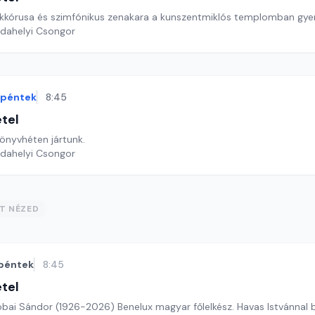
kkórusa és szimfónikus zenakara a kunszentmiklós templomban gy
rdahelyi Csongor
péntek
8:45
étel
Könyvhéten jártunk.
rdahelyi Csongor
ST NÉZED
péntek
8:45
étel
ai Sándor (1926-2026) Benelux magyar főlelkész. Havas Istvánnal 