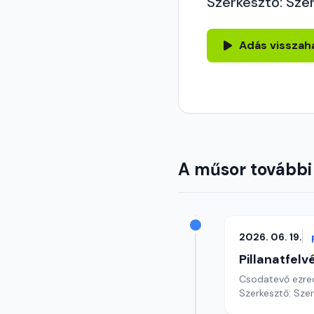
Szerkesztő: Sze
Adás visszah
A műsor további
2026. 06. 19.
Pillanatfelv
Csodatevő ezred
Szerkesztő: Sze