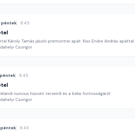
péntek
8:45
étel
tal Károly Tamás jászói premontrei apát. Kiss Endre András apáttal
rdahelyi Csongor
péntek
8:45
étel
zélandi nuncius húsvéti terveiről és a béke fontosságáról
rdahelyi Csongor
péntek
8:45