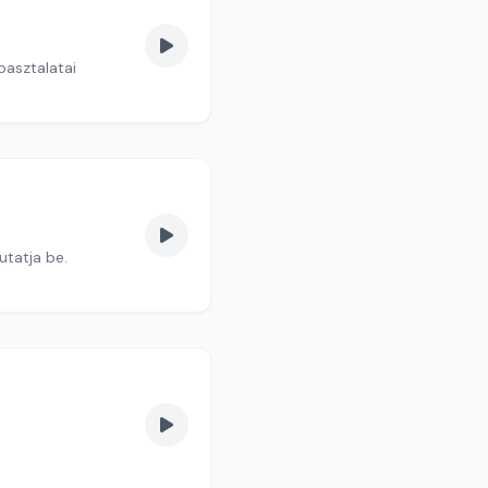
apasztalatai
Meszleny Zitáa mutatja be.