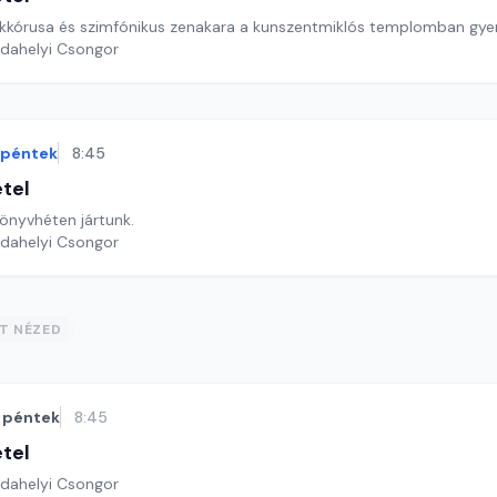
kkórusa és szimfónikus zenakara a kunszentmiklós templomban gy
rdahelyi Csongor
péntek
8:45
étel
Könyvhéten jártunk.
rdahelyi Csongor
ST NÉZED
péntek
8:45
étel
rdahelyi Csongor