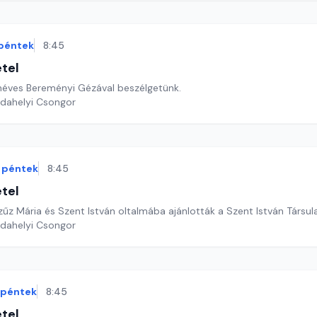
péntek
8:45
étel
néves Bereményi Gézával beszélgetünk.
rdahelyi Csongor
péntek
8:45
étel
űz Mária és Szent István oltalmába ajánlották a Szent István Társul
rdahelyi Csongor
péntek
8:45
étel