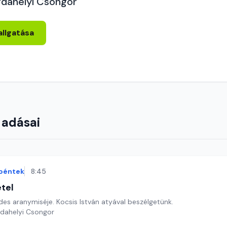
rdahelyi Csongor
allgatása
 adásai
péntek
8:45
étel
es aranymiséje. Kocsis István atyával beszélgetünk.
rdahelyi Csongor