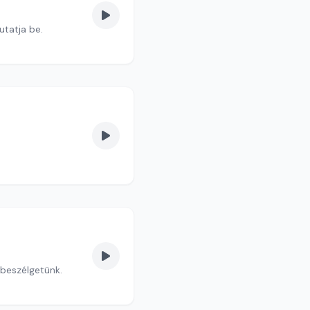
Meszleny Zitáa mutatja be.
 beszélgetünk.