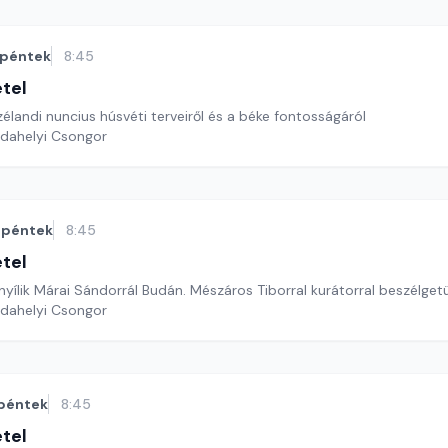
péntek
8:45
étel
zélandi nuncius húsvéti terveiről és a béke fontosságáról
rdahelyi Csongor
péntek
8:45
étel
s nyílik Márai Sándorrál Budán. Mészáros Tiborral kurátorral beszélget
rdahelyi Csongor
péntek
8:45
étel