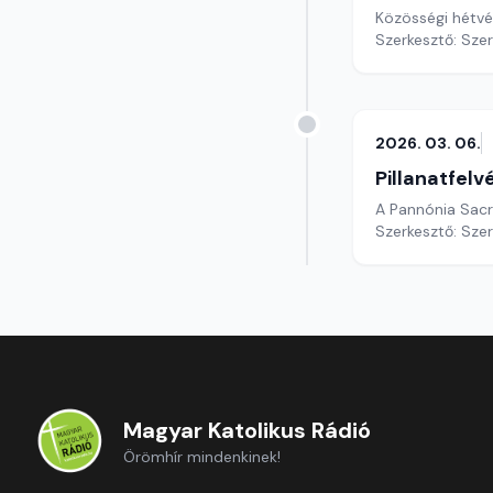
Szerkesztő: Sze
2026. 03. 06.
Pillanatfelv
A Pannónia Sacr
Szerkesztő: Sze
Magyar Katolikus Rádió
Örömhír mindenkinek!