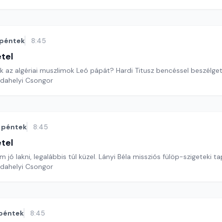
péntek
8:45
étel
 az algériai muszlimok Leó pápát? Hardi Titusz bencéssel beszélge
rdahelyi Csongor
péntek
8:45
étel
m jó lakni, legalábbis túl küzel. Lányi Béla missziós fülöp-szigeteki t
rdahelyi Csongor
péntek
8:45