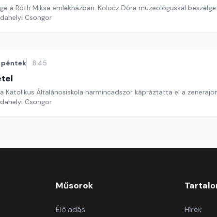
Közösségi hétvége a Róth Miksa emlékházban. Kolocz Dóra muzeológussal be
rdahelyi Csongor
péntek
8:45
étel
a Katolikus Általánosiskola harmincadszor kápráztatta el a zeneraj
rdahelyi Csongor
Műsorok
Tartal
Élő adás
Hírek