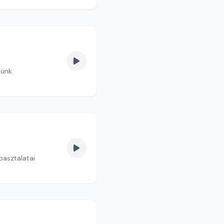
tünk.
apasztalatai