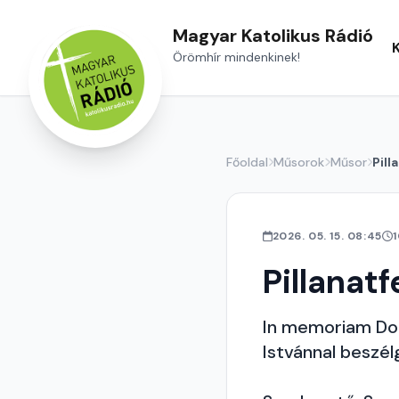
Magyar Katolikus Rádió
Örömhír mindenkinek!
Főoldal
Műsorok
Műsor
Pill
2026. 05. 15. 08:45
Pillanatf
In memoriam Dob
Istvánnal beszé