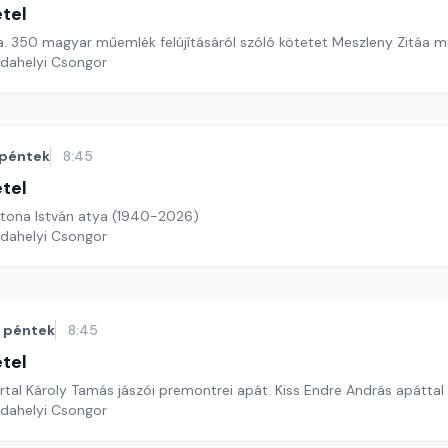
étel
A megújulás kora. 350 magyar műemlék felújításáról szóló kötetet 
rdahelyi Csongor
péntek
8:45
étel
tona István atya (1940-2026)
rdahelyi Csongor
péntek
8:45
étel
tal Károly Tamás jászói premontrei apát. Kiss Endre András apáttal
rdahelyi Csongor