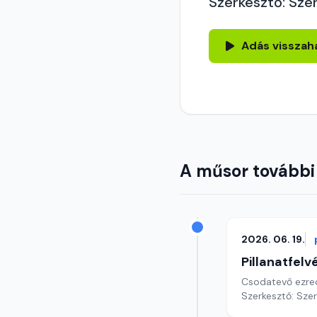
Szerkesztő: Sze
Adás visszah
A műsor további
2026. 06. 19.
Pillanatfelv
Csodatevő ezred
Szerkesztő: Sze