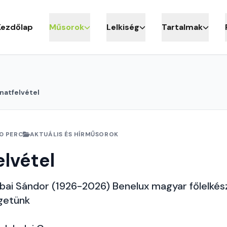
Kezdőlap
Műsorok
Lelkiség
Tartalmak
anatfelvétel
10 PERC
AKTUÁLIS ÉS HÍRMŰSOROK
elvétel
ai Sándor (1926-2026) Benelux magyar főlelkés
lgetünk