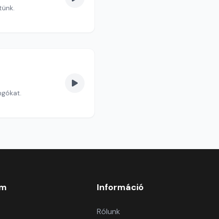
szélgetünk.
ongókat.
om
Információ
Rólunk