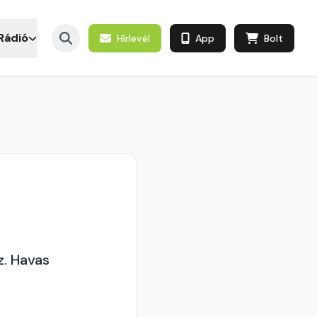
Rádió
Hírlevél
App
Bolt
z. Havas