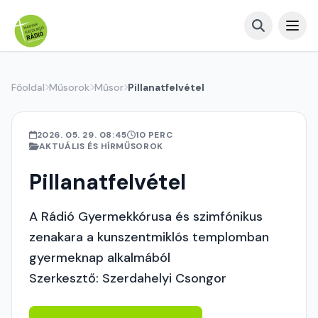
Főoldal
Műsorok
Műsor
Pillanatfelvétel
2026. 05. 29. 08:45
10 PERC
AKTUÁLIS ÉS HÍRMŰSOROK
Pillanatfelvétel
A Rádió Gyermekkórusa és szimfónikus
zenakara a kunszentmiklós templomban
gyermeknap alkalmából
Szerkesztő: Szerdahelyi Csongor