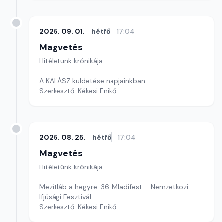
2025. 09. 01.
hétfő
17:04
Magvetés
Hitéletünk krónikája
A KALÁSZ küldetése napjainkban
Szerkesztő: Kékesi Enikő
2025. 08. 25.
hétfő
17:04
Magvetés
Hitéletünk krónikája
Mezítláb a hegyre. 36. Mladifest – Nemzetközi
Ifjúsági Fesztivál
Szerkesztő: Kékesi Enikő