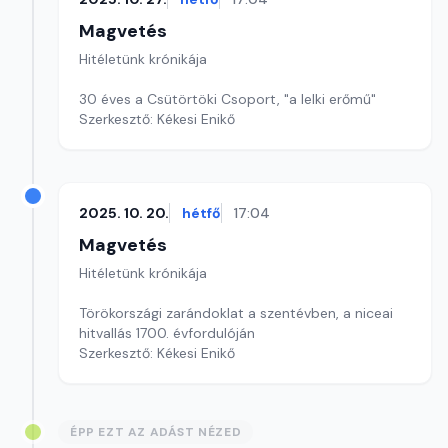
Magvetés
Hitéletünk krónikája
30 éves a Csütörtöki Csoport, "a lelki erőmű"
Szerkesztő: Kékesi Enikő
2025. 10. 20.
hétfő
17:04
Magvetés
Hitéletünk krónikája
Törökországi zarándoklat a szentévben, a niceai
hitvallás 1700. évfordulóján
Szerkesztő: Kékesi Enikő
ÉPP EZT AZ ADÁST NÉZED