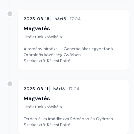
2025. 08. 18.
hétfő
17:04
Magvetés
Hitéletünk krónikája
A remény hírnökei – Generációkat egybefonó
ÖrömIdős közösség Győrben
Szerkesztő: Kékesi Enikő
2025. 08. 11.
hétfő
17:04
Magvetés
Hitéletünk krónikája
Térden állva imádkozva Rómában és Győrben
Szerkesztő: Kékesi Enikő