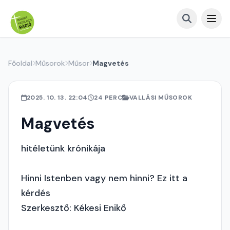
Főoldal
Műsorok
Műsor
Magvetés
2025. 10. 13. 22:04
24 PERC
VALLÁSI MŰSOROK
Magvetés
hitéletünk krónikája
Hinni Istenben vagy nem hinni? Ez itt a
kérdés
Szerkesztő: Kékesi Enikő