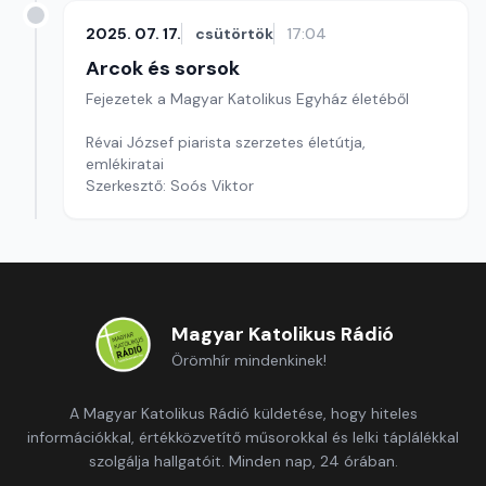
2025. 07. 17.
csütörtök
17:04
Arcok és sorsok
Fejezetek a Magyar Katolikus Egyház életéből
Révai József piarista szerzetes életútja,
emlékiratai
Szerkesztő: Soós Viktor
Magyar Katolikus Rádió
Örömhír mindenkinek!
A Magyar Katolikus Rádió küldetése, hogy hiteles
információkkal, értékközvetítő műsorokkal és lelki táplálékkal
szolgálja hallgatóit. Minden nap, 24 órában.