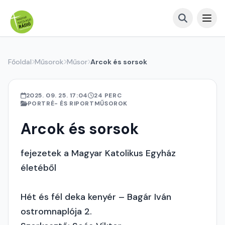
Főoldal
Műsorok
Műsor
Arcok és sorsok
2025. 09. 25. 17:04
24 PERC
PORTRÉ- ÉS RIPORTMŰSOROK
Arcok és sorsok
fejezetek a Magyar Katolikus Egyház
életéből
Hét és fél deka kenyér – Bagár Iván
ostromnaplója 2.