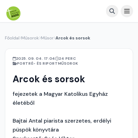
Főoldal
Műsorok
Műsor
Arcok és sorsok
2025. 09. 04. 17:04
24 PERC
PORTRÉ- ÉS RIPORTMŰSOROK
Arcok és sorsok
fejezetek a Magyar Katolikus Egyház
életéből
Bajtai Antal piarista szerzetes, erdélyi
püspök könyvtára