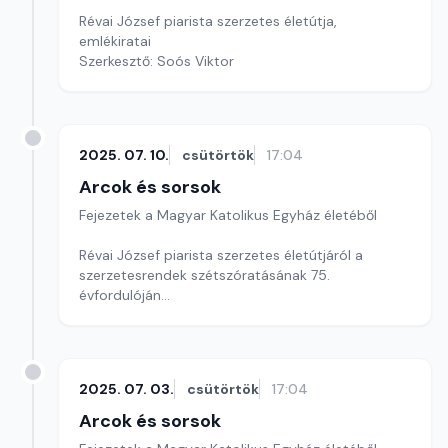
Révai József piarista szerzetes életútja,
emlékiratai
Szerkesztő: Soós Viktor
2025. 07. 10.
csütörtök
17:04
Arcok és sorsok
Fejezetek a Magyar Katolikus Egyház életéből
Révai József piarista szerzetes életútjáról a
szerzetesrendek szétszóratásának 75.
évfordulóján
Szerkesztő: Soós Viktor
2025. 07. 03.
csütörtök
17:04
Arcok és sorsok