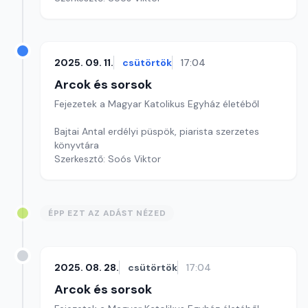
2025. 09. 11.
csütörtök
17:04
Arcok és sorsok
Fejezetek a Magyar Katolikus Egyház életéből
Bajtai Antal erdélyi püspök, piarista szerzetes
könyvtára
Szerkesztő: Soós Viktor
ÉPP EZT AZ ADÁST NÉZED
2025. 08. 28.
csütörtök
17:04
Arcok és sorsok