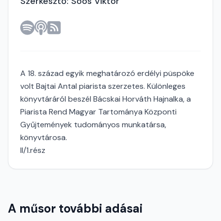
Szerkesztő: Soós Viktor
A 18. század egyik meghatározó erdélyi püspöke
volt Bajtai Antal piarista szerzetes. Különleges
könyvtáráról beszél Bácskai Horváth Hajnalka, a
Piarista Rend Magyar Tartománya Központi
Gyűjtemények tudományos munkatársa,
könyvtárosa.
II/1.rész
A műsor további adásai