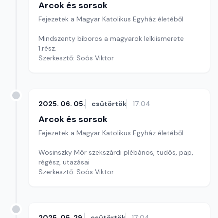
Arcok és sorsok
Fejezetek a Magyar Katolikus Egyház életéből
Mindszenty bíboros a magyarok lelkiismerete
1.rész.
Szerkesztő: Soós Viktor
2025. 06. 05.
csütörtök
17:04
Arcok és sorsok
Fejezetek a Magyar Katolikus Egyház életéből
Wosinszky Mór szekszárdi plébános, tudós, pap,
régész, utazásai
Szerkesztő: Soós Viktor
2025. 05. 29.
csütörtök
17:04