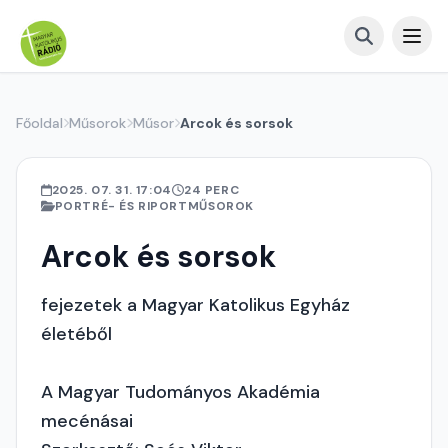
Főoldal
Műsorok
Műsor
Arcok és sorsok
2025. 07. 31. 17:04
24 PERC
PORTRÉ- ÉS RIPORTMŰSOROK
Arcok és sorsok
fejezetek a Magyar Katolikus Egyház
életéből
A Magyar Tudományos Akadémia
mecénásai