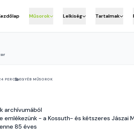
Kezdőlap
Műsorok
Lelkiség
Tartalmak
zor
24 PERC
EGYÉB MŰSOROK
nk archívumából
 emlékezünk - a Kossuth- és kétszeres Jászai M
lenne 85 éves