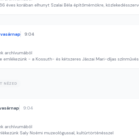
86 éves korában elhunyt Szalai Béla építőmérnökre, közlekedésszer
vasárnap
9:04
nk archívumából
 emlékezünk - a Kossuth- és kétszeres Jászai Mari-díjas színművés
ST NÉZED
vasárnap
9:04
nk archívumából
mlékezünk Saly Noémi muzeológussal, kultúrtörténésszel