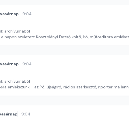
vasárnap
9:04
nk archívumából
 e napon született Kosztolányi Dezső költő, író, műfordítóra emléke
vasárnap
9:04
nk archívumából
ra emlékezünk - az író, újságíró, rádiós szerkesztő, riporter ma len
vasárnap
9:04