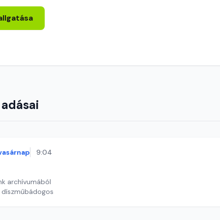
allgatása
 adásai
vasárnap
9:04
nk archívumából
a díszműbádogos