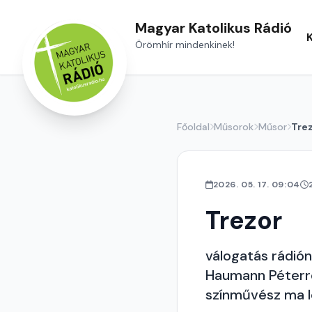
Magyar Katolikus Rádió
Örömhír mindenkinek!
Főoldal
Műsorok
Műsor
Tre
2026. 05. 17. 09:04
Trezor
válogatás rádió
Haumann Péterre
színművész ma 