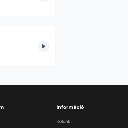
om
Információ
Rólunk