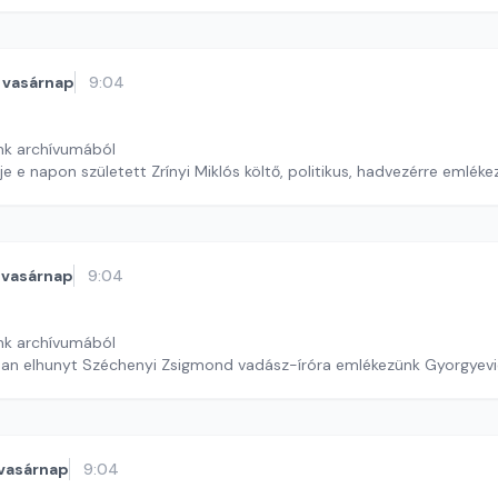
vasárnap
9:04
nk archívumából
 e napon született Zrínyi Miklós költő, politikus, hadvezérre emléke
vasárnap
9:04
nk archívumából
ában elhunyt Széchenyi Zsigmond vadász-íróra emlékezünk Gyorgyev
vasárnap
9:04