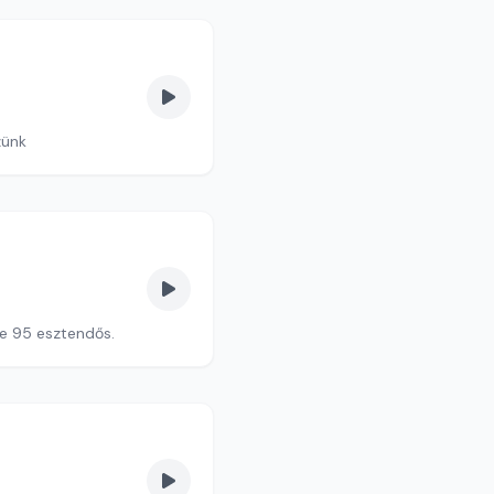
zünk
ne 95 esztendős.