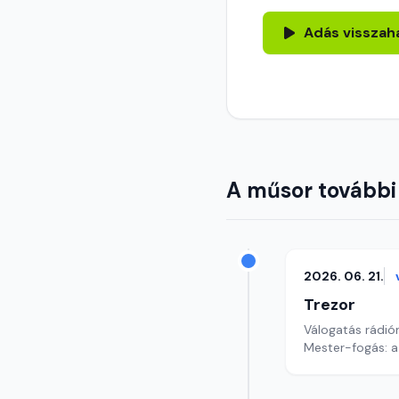
Adás visszah
A műsor további
2026. 06. 21.
Trezor
Válogatás rádió
Mester-fogás: 