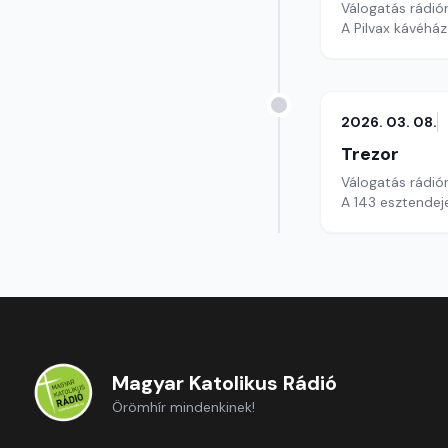
Válogatás rádió
A Pilvax kávéhá
2026. 03. 08.
Trezor
Válogatás rádió
A 143 esztendej
Magyar Katolikus Rádió
Örömhír mindenkinek!