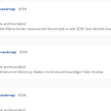
vasárnap
9:04
nk archívumából
ős Márta István zeneszerzőt köszöntjük a vele 2016-ban készült bes
vasárnap
9:04
nk archívumából
diktátumról Ablonczy Balázs történésszel beszélget Sályi András
vasárnap
9:04
nk archívumából