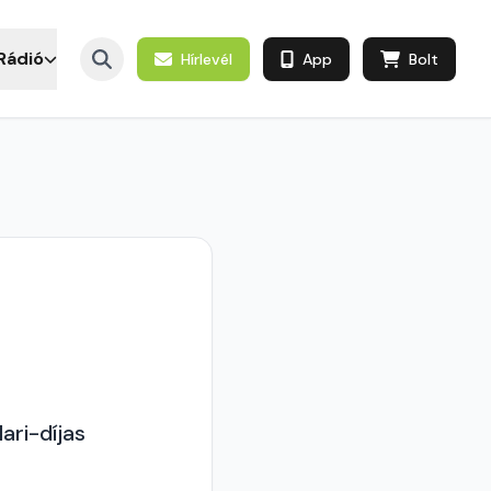
Rádió
Hírlevél
App
Bolt
ari-díjas