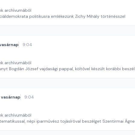
nk archívumából
ciáldemokrata politikusra emlékezünk Zichy Mihály történésszel
vasárnap
9:04
nk archívumából
nyt Bogdán József vajdasági pappal, költővel készült korábbi beszél
vasárnap
9:04
nk archívumából
tematikussal, népi iparművész tojásíróval beszélget Szentirmai Ágne