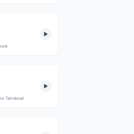
zünk
ics Tamással