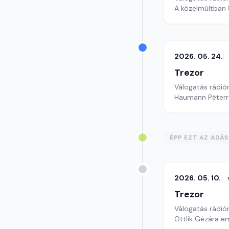
A közelmúltban 
2026. 05. 24.
Trezor
Válogatás rádió
Haumann Péterre
ÉPP EZT AZ ADÁ
2026. 05. 10.
Trezor
Válogatás rádió
Ottlik Gézára e