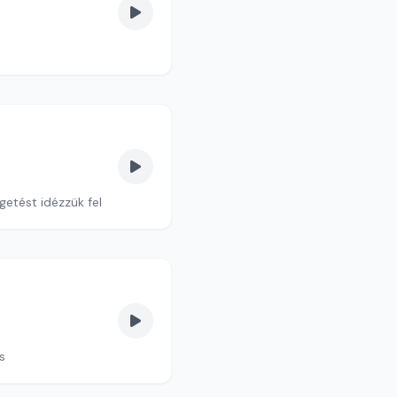
getést idézzük fel
s