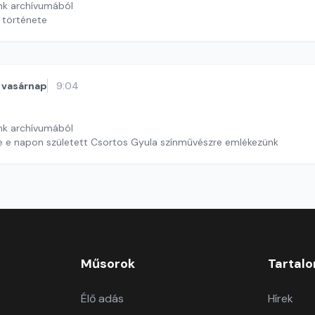
nk archívumából
z története
vasárnap
9:04
nk archívumából
e e napon született Csortos Gyula színművészre emlékezünk
Műsorok
Tartal
Élő adás
Hírek