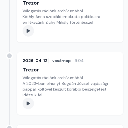
Trezor
Válogatás rádiónk archívumából
Kéthly Anna szociáldemokrata politikusra
emlékezünk Zichy Mihály történésszel
2026. 04. 12.
vasárnap
9:04
Trezor
Válogatás rádiónk archívumából
A 2023-ban elhunyt Bogdán József vajdasági
pappal, költővel készült korábbi beszélgetést
idézzük fel