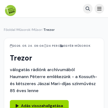
Főoldal
Műsorok
Műsor
Trezor
2026. 05. 24. 09:04
24 PERC
EGYÉB MŰSOROK
Trezor
válogatás rádiónk archívumából
Haumann Péterre emlékezünk - a Kossuth-
és kétszeres Jászai Mari-díjas színművész
85 éves lenne
Adás visszahallgatása