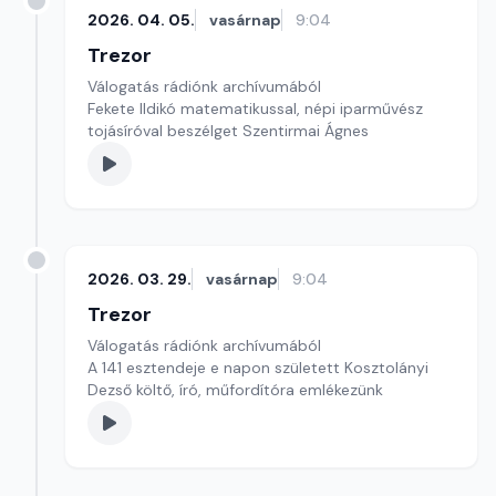
2026. 04. 05.
vasárnap
9:04
Trezor
Válogatás rádiónk archívumából
Fekete Ildikó matematikussal, népi iparművész
tojásíróval beszélget Szentirmai Ágnes
2026. 03. 29.
vasárnap
9:04
Trezor
Válogatás rádiónk archívumából
A 141 esztendeje e napon született Kosztolányi
Dezső költő, író, műfordítóra emlékezünk