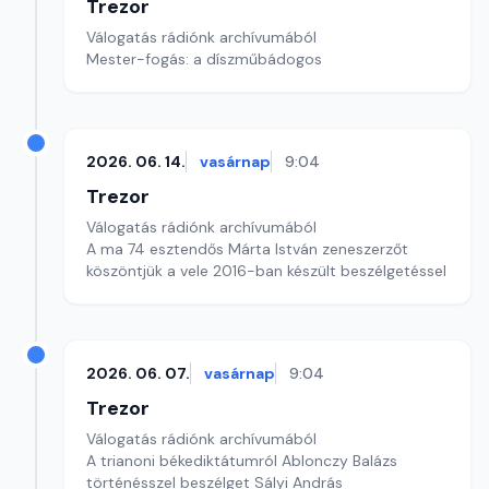
Trezor
Válogatás rádiónk archívumából
Mester-fogás: a díszműbádogos
2026. 06. 14.
vasárnap
9:04
Trezor
Válogatás rádiónk archívumából
A ma 74 esztendős Márta István zeneszerzőt
köszöntjük a vele 2016-ban készült beszélgetéssel
2026. 06. 07.
vasárnap
9:04
Trezor
Válogatás rádiónk archívumából
A trianoni békediktátumról Ablonczy Balázs
történésszel beszélget Sályi András