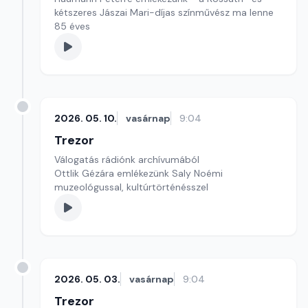
kétszeres Jászai Mari-díjas színművész ma lenne
85 éves
2026. 05. 10.
vasárnap
9:04
Trezor
Válogatás rádiónk archívumából
Ottlik Gézára emlékezünk Saly Noémi
muzeológussal, kultúrtörténésszel
2026. 05. 03.
vasárnap
9:04
Trezor