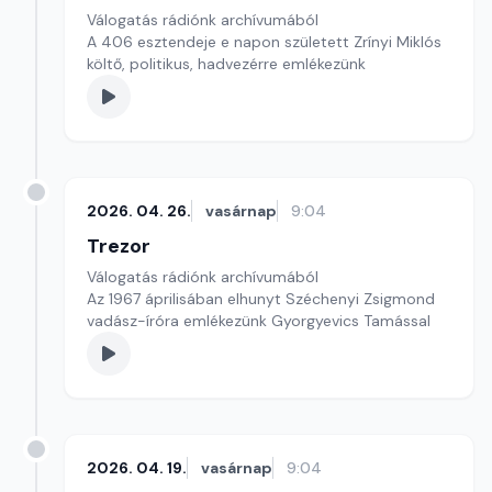
Válogatás rádiónk archívumából
A 406 esztendeje e napon született Zrínyi Miklós
költő, politikus, hadvezérre emlékezünk
2026. 04. 26.
vasárnap
9:04
Trezor
Válogatás rádiónk archívumából
Az 1967 áprilisában elhunyt Széchenyi Zsigmond
vadász-íróra emlékezünk Gyorgyevics Tamással
2026. 04. 19.
vasárnap
9:04