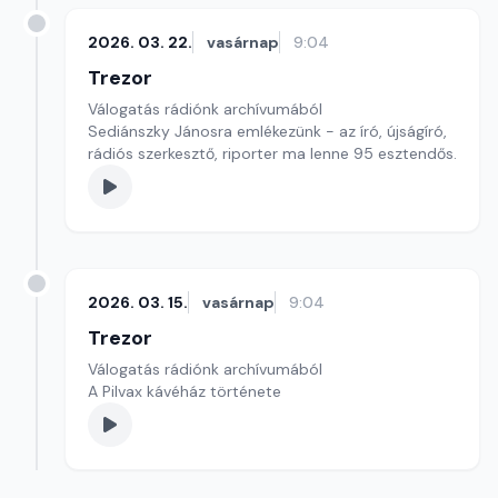
2026. 03. 22.
vasárnap
9:04
Trezor
Válogatás rádiónk archívumából
Sediánszky Jánosra emlékezünk - az író, újságíró,
rádiós szerkesztő, riporter ma lenne 95 esztendős.
2026. 03. 15.
vasárnap
9:04
Trezor
Válogatás rádiónk archívumából
A Pilvax kávéház története