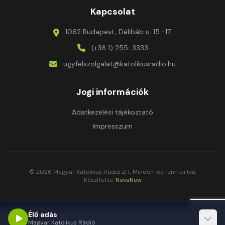
Kapcsolat
1062 Budapest, Délibáb u. 15.-17.
(+36 1) 255-3333
ugyfelszolgalat@katolikusradio.hu
Jogi információk
Adatkezelési tájékoztató
Impresszum
© 2026 Magyar Katolikus Rádió Zrt. Minden jog fenntartva.
Készítette:
NovaNow
Élő adás
Magyar Katolikus Rádió