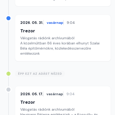
2026. 05. 31.
vasárnap
9:04
Trezor
Válogatás rádiónk archívumából
A közelmúltban 86 éves korában elhunyt Szalai
Béla építőmérnökre, közlekedésszervezőre
emlékezünk
ÉPP EZT AZ ADÁST NÉZED
2026. 05. 17.
vasárnap
9:04
Trezor
Válogatás rádiónk archívumából
Haumann Péterre emlékezünk - a Kossuth- és