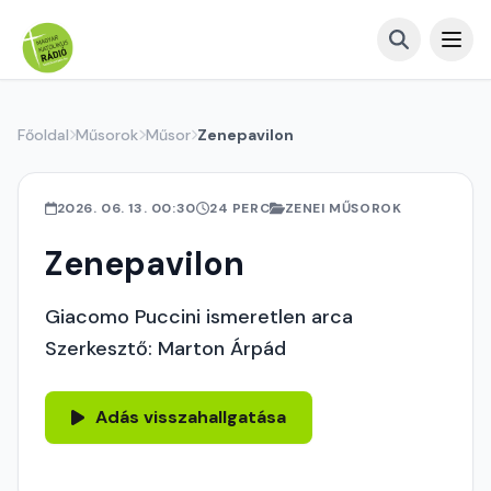
Főoldal
Műsorok
Műsor
Zenepavilon
2026. 06. 13. 00:30
24 PERC
ZENEI MŰSOROK
Zenepavilon
Giacomo Puccini ismeretlen arca
Szerkesztő: Marton Árpád
Adás visszahallgatása