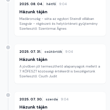
2025. 08. 04.
hétfő
9:04
Házunk táján
Madárország - séta az egykori Steindl villában
Szegvár - régészeti és helytörténeti gyűjtemény
Szerkesztő: Szentirmai Ágnes
2025. 07. 31.
csütörtök
9:04
Házunk táján
A jövőben jól termeszthető alapanyagok mellett a
7. KŐFESZT közösségi értékeiről is beszélgetünk
Szerkesztő: Csuth Judit
2025. 07. 30.
szerda
9:04
Házunk táján