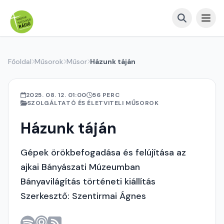
Főoldal
Műsorok
Műsor
Házunk táján
2025. 08. 12. 01:00
56 PERC
SZOLGÁLTATÓ ÉS ÉLETVITELI MŰSOROK
Házunk táján
Gépek örökbefogadása és felújítása az
ajkai Bányászati Múzeumban
Bányavilágítás történeti kiállítás
Szerkesztő: Szentirmai Ágnes