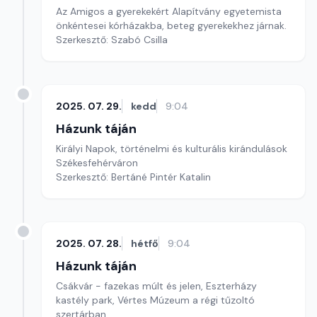
Az Amigos a gyerekekért Alapítvány egyetemista
önkéntesei kórházakba, beteg gyerekekhez járnak.
Szerkesztő: Szabó Csilla
2025. 07. 29.
kedd
9:04
Házunk táján
Királyi Napok, történelmi és kulturális kirándulások
Székesfehérváron
Szerkesztő: Bertáné Pintér Katalin
2025. 07. 28.
hétfő
9:04
Házunk táján
Csákvár - fazekas múlt és jelen, Eszterházy
kastély park, Vértes Múzeum a régi tűzoltó
szertárban