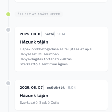
ÉPP EZT AZ ADÁST NÉZED
2025. 08. 11.
hétfő
9:04
Házunk táján
Gépek örökbefogadása és felújítása az ajkai
Bányászati Múzeumban
Bányavilágítás történeti kiállítás
Szerkesztő: Szentirmai Ágnes
2025. 08. 07.
csütörtök
9:04
Házunk táján
Szerkesztő: Szabó Csilla