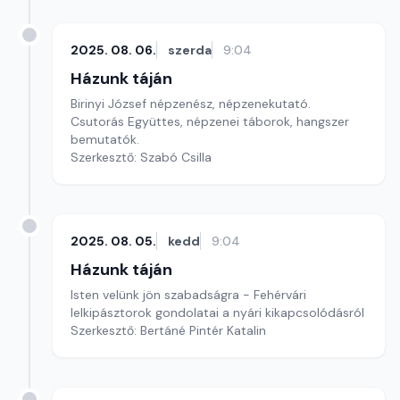
2025. 08. 06.
szerda
9:04
Házunk táján
Birinyi József népzenész, népzenekutató.
Csutorás Együttes, népzenei táborok, hangszer
bemutatók.
Szerkesztő: Szabó Csilla
2025. 08. 05.
kedd
9:04
Házunk táján
Isten velünk jön szabadságra - Fehérvári
lelkipásztorok gondolatai a nyári kikapcsolódásról
Szerkesztő: Bertáné Pintér Katalin