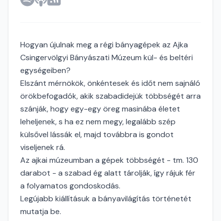
Hogyan újulnak meg a régi bányagépek az Ajka
Csingervölgyi Bányászati Múzeum kül- és beltéri
egységeiben?
Elszánt mérnökök, önkéntesek és időt nem sajnáló
örökbefogadók, akik szabadidejük többségét arra
szánják, hogy egy-egy öreg masinába életet
leheljenek, s ha ez nem megy, legalább szép
külsővel lássák el, majd továbbra is gondot
viseljenek rá.
Az ajkai múzeumban a gépek többségét - tm. 130
darabot - a szabad ég alatt tárolják, így rájuk fér
a folyamatos gondoskodás.
Legújabb kiállításuk a bányavilágítás történetét
mutatja be.