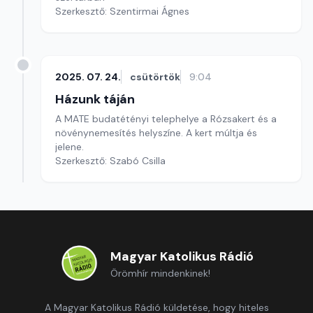
Szerkesztő: Szentirmai Ágnes
2025. 07. 24.
csütörtök
9:04
Házunk táján
A MATE budatétényi telephelye a Rózsakert és a
növénynemesítés helyszíne. A kert múltja és
jelene.
Szerkesztő: Szabó Csilla
Magyar Katolikus Rádió
Örömhír mindenkinek!
A Magyar Katolikus Rádió küldetése, hogy hiteles