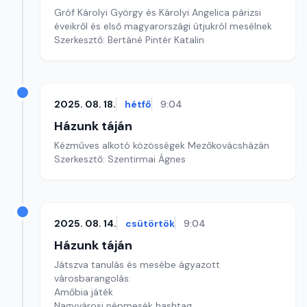
Gróf Károlyi György és Károlyi Angelica párizsi
éveikről és első magyarországi útjukról mesélnek
Szerkesztő: Bertáné Pintér Katalin
2025. 08. 18.
hétfő
9:04
Házunk táján
Kézműves alkotó közösségek Mezőkovácsházán
Szerkesztő: Szentirmai Ágnes
2025. 08. 14.
csütörtök
9:04
Házunk táján
Játszva tanulás és mesébe ágyazott
városbarangolás:
Amőbia játék
Nagyvárosi népmesék hashtag