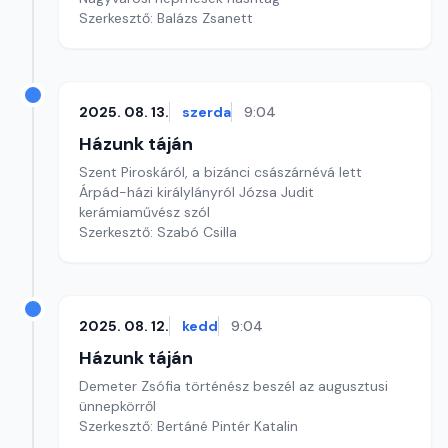
Szerkesztő: Balázs Zsanett
2025. 08. 13.
szerda
9:04
Házunk táján
Szent Piroskáról, a bizánci császárnévá lett
Árpád-házi királylányról Józsa Judit
kerámiaművész szól
Szerkesztő: Szabó Csilla
2025. 08. 12.
kedd
9:04
Házunk táján
Demeter Zsófia történész beszél az augusztusi
ünnepkörről
Szerkesztő: Bertáné Pintér Katalin