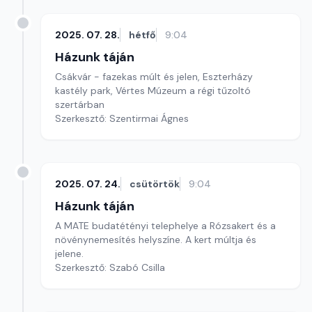
2025. 07. 28.
hétfő
9:04
Házunk táján
Csákvár - fazekas múlt és jelen, Eszterházy
kastély park, Vértes Múzeum a régi tűzoltó
szertárban
Szerkesztő: Szentirmai Ágnes
2025. 07. 24.
csütörtök
9:04
Házunk táján
A MATE budatétényi telephelye a Rózsakert és a
növénynemesítés helyszíne. A kert múltja és
jelene.
Szerkesztő: Szabó Csilla