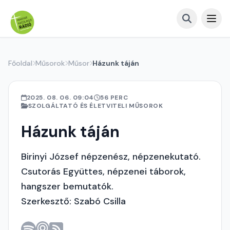
Főoldal
Műsorok
Műsor
Házunk táján
2025. 08. 06. 09:04
56 PERC
SZOLGÁLTATÓ ÉS ÉLETVITELI MŰSOROK
Házunk táján
Birinyi József népzenész, népzenekutató.
Csutorás Együttes, népzenei táborok,
hangszer bemutatók.
Szerkesztő: Szabó Csilla