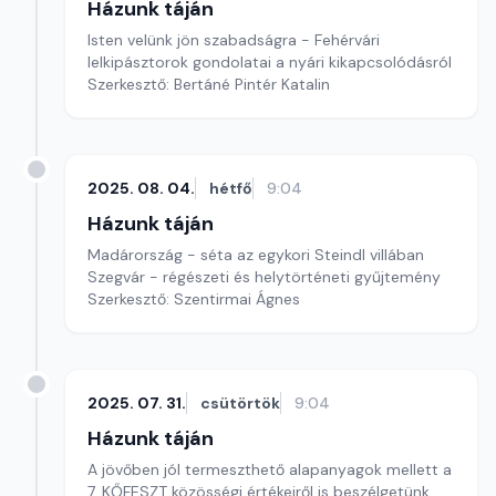
Házunk táján
Isten velünk jön szabadságra - Fehérvári
lelkipásztorok gondolatai a nyári kikapcsolódásról
Szerkesztő: Bertáné Pintér Katalin
2025. 08. 04.
hétfő
9:04
Házunk táján
Madárország - séta az egykori Steindl villában
Szegvár - régészeti és helytörténeti gyűjtemény
Szerkesztő: Szentirmai Ágnes
2025. 07. 31.
csütörtök
9:04
Házunk táján
A jövőben jól termeszthető alapanyagok mellett a
7. KŐFESZT közösségi értékeiről is beszélgetünk