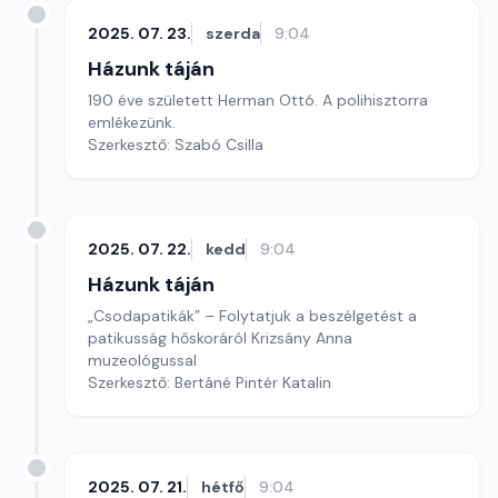
2025. 07. 23.
szerda
9:04
Házunk táján
190 éve született Herman Ottó. A polihisztorra
emlékezünk.
Szerkesztő: Szabó Csilla
2025. 07. 22.
kedd
9:04
Házunk táján
„Csodapatikák” – Folytatjuk a beszélgetést a
patikusság hőskoráról Krizsány Anna
muzeológussal
Szerkesztő: Bertáné Pintér Katalin
2025. 07. 21.
hétfő
9:04