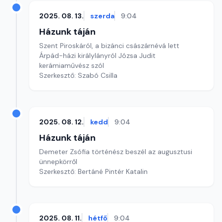
2025. 08. 13.
szerda
9:04
Házunk táján
Szent Piroskáról, a bizánci császárnévá lett
Árpád-házi királylányról Józsa Judit
kerámiaművész szól
Szerkesztő: Szabó Csilla
2025. 08. 12.
kedd
9:04
Házunk táján
Demeter Zsófia történész beszél az augusztusi
ünnepkörről
Szerkesztő: Bertáné Pintér Katalin
2025. 08. 11.
hétfő
9:04