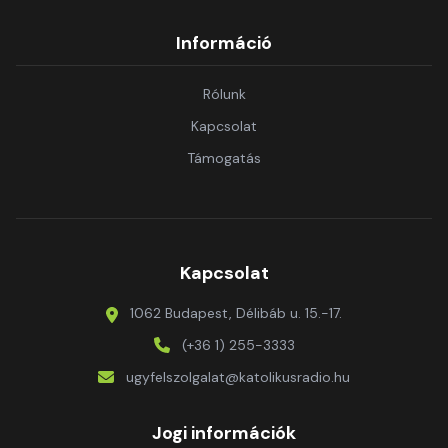
Információ
Rólunk
Kapcsolat
Támogatás
Kapcsolat
1062 Budapest, Délibáb u. 15.-17.
(+36 1) 255-3333
ugyfelszolgalat@katolikusradio.hu
Jogi információk