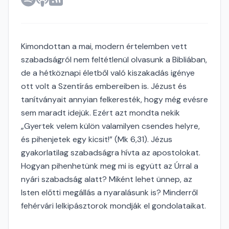
Kimondottan a mai, modern értelemben vett
szabadságról nem feltétlenül olvasunk a Bibliában,
de a hétköznapi életből való kiszakadás igénye
ott volt a Szentírás embereiben is. Jézust és
tanítványait annyian felkeresték, hogy még evésre
sem maradt idejük. Ezért azt mondta nekik
„Gyertek velem külön valamilyen csendes helyre,
és pihenjetek egy kicsit!” (Mk 6,31). Jézus
gyakorlatilag szabadságra hívta az apostolokat.
Hogyan pihenhetünk meg mi is együtt az Úrral a
nyári szabadság alatt? Miként lehet ünnep, az
Isten előtti megállás a nyaralásunk is? Minderről
fehérvári lelkipásztorok mondják el gondolataikat.