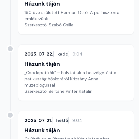
Házunk táján
190 éve született Herman Ottó. A polihisztorra
emlékezünk.
Szerkesztő: Szabó Csilla
2025. 07. 22.
kedd
9:04
Házunk táján
„Csodapatikák” – Folytatjuk a beszélgetést a
patikusság hőskoráról Krizsány Anna
muzeológussal
Szerkesztő: Bertáné Pintér Katalin
2025. 07. 21.
hétfő
9:04
Házunk táján