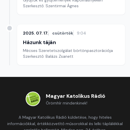
Gyűjtők és gyűjtemények Kápolnásnyéken
Szerkesztő: Szentirmai Ágnes
2025. 07. 17.
csütörtök
9:04
Házunk táján
Mécses Szeretetszolgálat börtönpasztorációja
Szerkesztő: Balázs Zsanett
Magyar Katolikus Rádió
Örömhír mindenkinek!
A Magyar Katolikus Rádió küldetése, hogy hiteles
információkkal, értékközvetítő műsorokkal és lelki táplálékkal