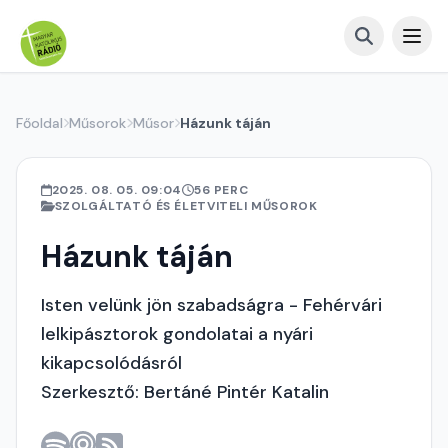
Főoldal
Műsorok
Műsor
Házunk táján
2025. 08. 05. 09:04
56 PERC
SZOLGÁLTATÓ ÉS ÉLETVITELI MŰSOROK
Házunk táján
Isten velünk jön szabadságra - Fehérvári
lelkipásztorok gondolatai a nyári
kikapcsolódásról
Szerkesztő: Bertáné Pintér Katalin