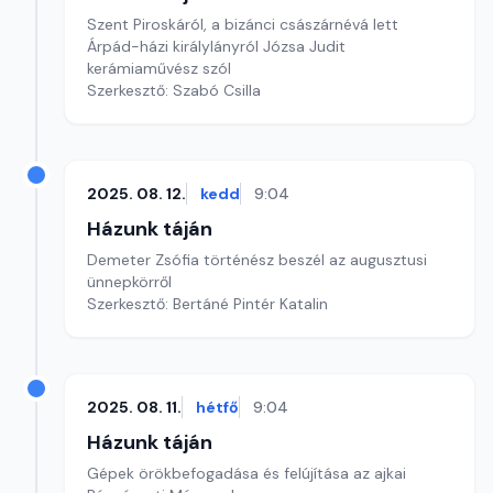
Szent Piroskáról, a bizánci császárnévá lett
Árpád-házi királylányról Józsa Judit
kerámiaművész szól
Szerkesztő: Szabó Csilla
2025. 08. 12.
kedd
9:04
Házunk táján
Demeter Zsófia történész beszél az augusztusi
ünnepkörről
Szerkesztő: Bertáné Pintér Katalin
2025. 08. 11.
hétfő
9:04
Házunk táján
Gépek örökbefogadása és felújítása az ajkai