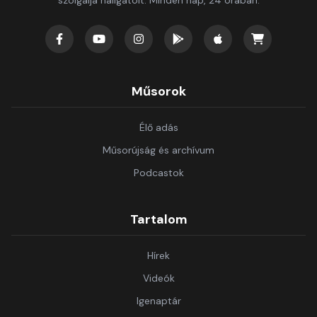
szolgálja hallgatóit. Minden nap, 24 órában.
Műsorok
Élő adás
Műsorújság és archívum
Podcastok
Tartalom
Hírek
Videók
Igenaptár