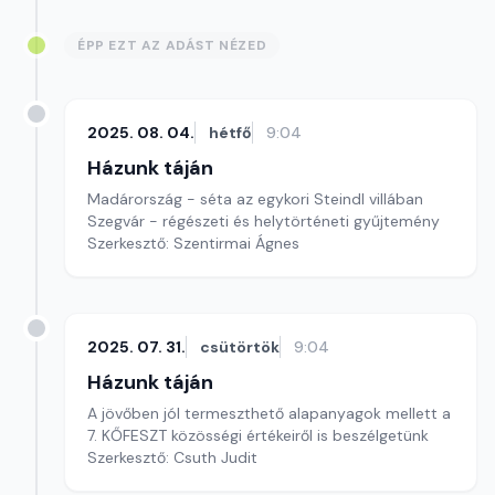
ÉPP EZT AZ ADÁST NÉZED
2025. 08. 04.
hétfő
9:04
Házunk táján
Madárország - séta az egykori Steindl villában
Szegvár - régészeti és helytörténeti gyűjtemény
Szerkesztő: Szentirmai Ágnes
2025. 07. 31.
csütörtök
9:04
Házunk táján
A jövőben jól termeszthető alapanyagok mellett a
7. KŐFESZT közösségi értékeiről is beszélgetünk
Szerkesztő: Csuth Judit