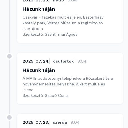
2025. 07. 28.
hétfő
9:04
Házunk táján
Csákvár - fazekas múlt és jelen, Eszterházy
kastély park, Vértes Múzeum a régi tűzoltó
szertárban
Szerkesztő: Szentirmai Ágnes
2025. 07. 24.
csütörtök
9:04
Házunk táján
A MATE budatétényi telephelye a Rózsakert és a
növénynemesítés helyszíne. A kert múltja és
jelene.
Szerkesztő: Szabó Csilla
2025. 07. 23.
szerda
9:04