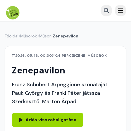
Főoldal
Műsorok
Műsor
Zenepavilon
2026. 05. 16. 00:30
24 PERC
ZENEI MŰSOROK
Zenepavilon
Franz Schubert Arpeggione szonátáját
Pauk György és Frankl Péter játssza
Szerkesztő: Marton Árpád
Adás visszahallgatása