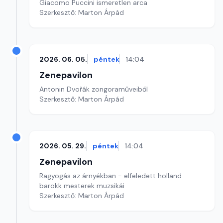
Giacomo Puccini ismeretlen arca
Szerkesztő: Marton Árpád
2026. 06. 05.
péntek
14:04
Zenepavilon
Antonin Dvořák zongoraműveiből
Szerkesztő: Marton Árpád
2026. 05. 29.
péntek
14:04
Zenepavilon
Ragyogás az árnyékban - elfeledett holland
barokk mesterek muzsikái
Szerkesztő: Marton Árpád