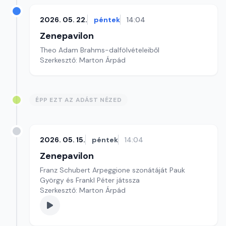
2026. 05. 22.
péntek
14:04
Zenepavilon
Theo Adam Brahms-dalfölvételeiből
Szerkesztő: Marton Árpád
ÉPP EZT AZ ADÁST NÉZED
2026. 05. 15.
péntek
14:04
Zenepavilon
Franz Schubert Arpeggione szonátáját Pauk
György és Frankl Péter játssza
Szerkesztő: Marton Árpád