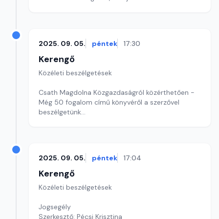
Szerkesztő: Sályi András
2025. 09. 05.
péntek
17:30
Kerengő
Közéleti beszélgetések
Csath Magdolna Közgazdaságról közérthetően -
Még 50 fogalom című könyvéről a szerzővel
beszélgetünk
Szerkesztő: Sallai Éva
2025. 09. 05.
péntek
17:04
Kerengő
Közéleti beszélgetések
Jogsegély
Szerkesztő: Pécsi Krisztina