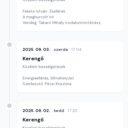
Fekete István: Zsellérek
A meghurcolt író
Vendég: Takaró Mihály irodalomtörténész
Szerkesztő: Pozsgai Nóra
2025. 09. 03.
szerda
17:04
Kerengő
Közéleti beszélgetések
Energiaellátás, klímahelyzet
Szerkesztő: Pécsi Krisztina
2025. 09. 02.
kedd
17:30
Kerengő
Közéleti beszélgetések