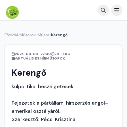
Főoldal
Műsorok
Műsor
Kerengő
2025. 09. 04. 22:30
24 PERC
AKTUÁLIS ÉS HÍRMŰSOROK
Kerengő
külpolitikai beszélgetések
Fejezetek a pártállami hírszerzés angol–
amerikai osztályáról.
Szerkesztő: Pécsi Krisztina