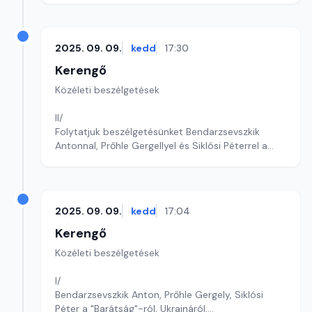
2025. 09. 09.
kedd
17:30
Kerengő
Közéleti beszélgetések
II/
Folytatjuk beszélgetésünket Bendarzsevszkik
Antonnal, Prőhle Gergellyel és Siklósi Péterrel a
"Barátság"-ról, Ukrajnáról.
Szerkesztő: Sályi András
2025. 09. 09.
kedd
17:04
Kerengő
Közéleti beszélgetések
I/
Bendarzsevszkik Anton, Prőhle Gergely, Siklósi
Péter a "Barátság"-ról, Ukrajnáról.