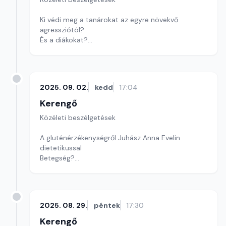
Ki védi meg a tanárokat az egyre növekvő
agressziótól?
És a diákokat?
Talán éppen Aáry-Tamás Lajos?
Szerkesztő: Sályi András
2025. 09. 02.
kedd
17:04
Kerengő
Közéleti beszélgetések
A gluténérzékenységről Juhász Anna Evelin
dietetikussal
Betegség?
Állapot?
Szerkesztő: Sályi András
2025. 08. 29.
péntek
17:30
Kerengő