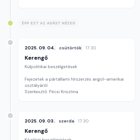
ÉPP EZT AZ ADÁST NÉZED
2025. 09. 04.
csütörtök
17:30
Kerengő
Külpolitikai beszélgetések
Fejezetek a pártállami hírszerzés angol–amerikai
osztályáról.
Szerkesztő: Pécsi Krisztina
2025. 09. 03.
szerda
17:30
Kerengő
Közéleti beszélgetések