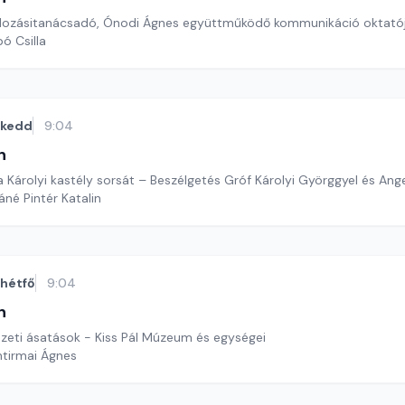
dozásitanácsadó, Ónodi Ágnes együttműködő kommunikáció oktatój
ó Csilla
kedd
9:04
n
 a Károlyi kastély sorsát – Beszélgetés Gróf Károlyi Györggyel és Ange
áné Pintér Katalin
hétfő
9:04
n
szeti ásatások - Kiss Pál Múzeum és egységei
ntirmai Ágnes