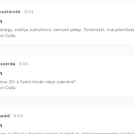
csütörtök
9:04
n
árgy, ereklye, kultúrkincs, nemzeti jelkép. Történetét, mai jelentős
ó Csilla
szerda
9:04
n
sztus 20-a Szent István népe számára?
ó Csilla
kedd
9:04
n
rgy és Károlyi Angelica párizsi éveikről és első magyarországi útjukr