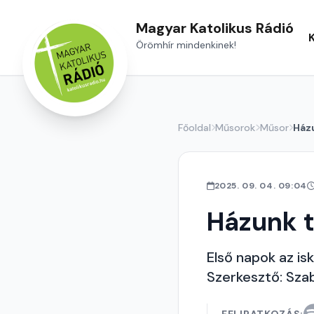
Magyar Katolikus Rádió
Örömhír mindenkinek!
Főoldal
Műsorok
Műsor
Ház
2025. 09. 04. 09:04
Házunk t
Első napok az isk
Szerkesztő: Szab