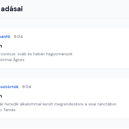
 adásai
hétfő
9:04
n
árosrésze: sváb és habán hagyományok
ntirmai Ágnes
sütörtök
9:04
n
már hetedik alkalommal került megrendezésre a visai tánctábor.
öp Tamás