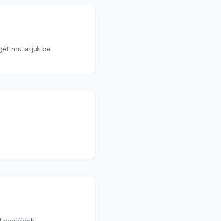
égét mutatjuk be
ól mesélnek