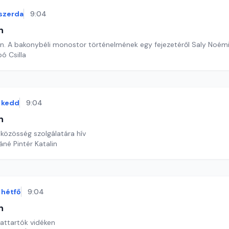
szerda
9:04
n
. A bakonybéli monostor történelmének egy fejezetéről Saly Noémi
ó Csilla
kedd
9:04
n
 közösség szolgálatára hív
áné Pintér Katalin
hétfő
9:04
n
lattartók vidéken