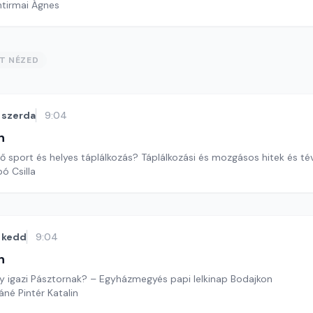
ntirmai Ágnes
ST NÉZED
szerda
9:04
n
 sport és helyes táplálkozás? Táplálkozási és mozgásos hitek és tév
ó Csilla
kedd
9:04
n
gy igazi Pásztornak? – Egyházmegyés papi lelkinap Bodajkon
áné Pintér Katalin