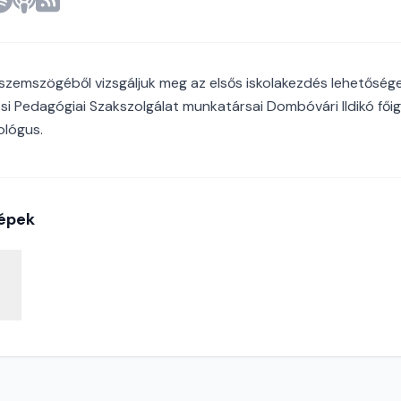
 szemszögéből vizsgáljuk meg az elsős iskolakezdés lehetősége
osi Pedagógiai Szakszolgálat munkatársai Dombóvári Ildikó fő
ológus.
épek