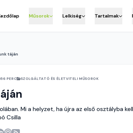
Kezdőlap
Műsorok
Lelkiség
Tartalmak
unk táján
56 PERC
SZOLGÁLTATÓ ÉS ÉLETVITELI MŰSOROK
áján
olában. Mi a helyzet, ha újra az első osztályba kel
ó Csilla