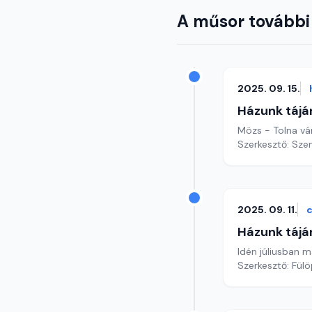
A műsor további
2025. 09. 15.
Házunk tájá
Mözs - Tolna v
Szerkesztő: Sze
2025. 09. 11.
c
Házunk tájá
Idén júliusban 
Szerkesztő: Fül