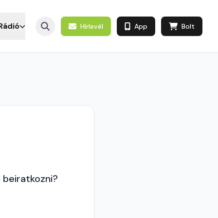
Rádió
Hírlevél
App
Bolt
l beiratkozni?