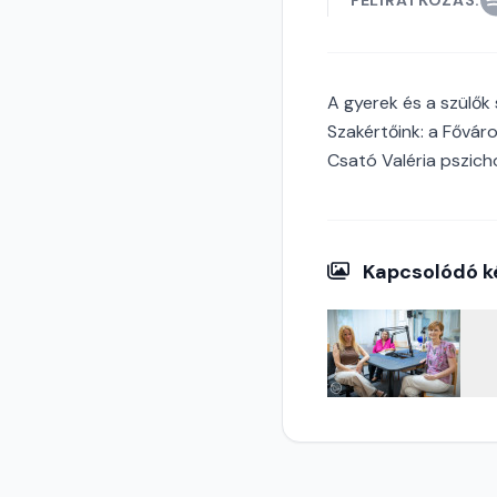
FELIRATKOZÁS:
A gyerek és a szülők
Szakértőink: a Fővár
Csató Valéria pszich
Kapcsolódó k