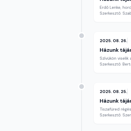
Erdő Lenke, hor
Szerkesztő: Szab
2025. 08. 26.
Házunk tájá
Szívükön viselik
Szerkesztő: Bert
2025. 08. 25.
Házunk tájá
Tiszafüred régé
Szerkesztő: Sze