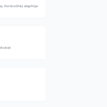
a, Hordozóház alapítója
licával