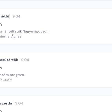
hétfő
9:04
n
yományéltetők Nagymágocson
ntirmai Ágnes
csütörtök
9:04
n
sóra program.
th Judit
szerda
9:04
n