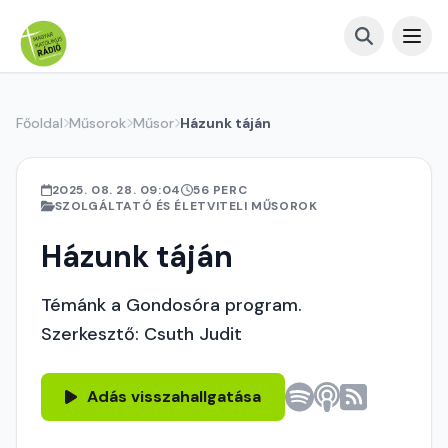
Főoldal
Műsorok
Műsor
Házunk táján
2025. 08. 28. 09:04
56 PERC
SZOLGÁLTATÓ ÉS ÉLETVITELI MŰSOROK
Házunk táján
Témánk a Gondosóra program.
Szerkesztő: Csuth Judit
Adás visszahallgatása