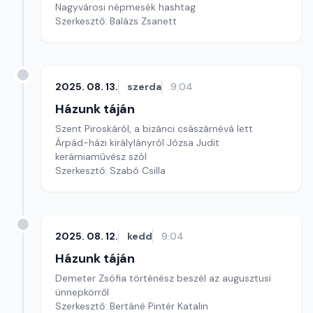
Nagyvárosi népmesék hashtag
Szerkesztő: Balázs Zsanett
2025. 08. 13.
szerda
9:04
Házunk táján
Szent Piroskáról, a bizánci császárnévá lett
Árpád-házi királylányról Józsa Judit
kerámiaművész szól
Szerkesztő: Szabó Csilla
2025. 08. 12.
kedd
9:04
Házunk táján
Demeter Zsófia történész beszél az augusztusi
ünnepkörről
Szerkesztő: Bertáné Pintér Katalin