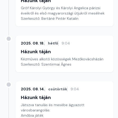
Házunk táján
Gróf Károlyi György és Károlyi Angelica párizsi
éveikről és első magyarországi útjukról mesélnek
Szerkesztő: Bertáné Pintér Katalin
2025. 08. 18.
hétfő
9:04
Házunk táján
Kézműves alkotó közösségek Mezőkovácsházán
Szerkesztő: Szentirmai Ágnes
2025. 08. 14.
csütörtök
9:04
Házunk táján
Játszva tanulás és mesébe ágyazott
városbarangolás:
Amőbia játék