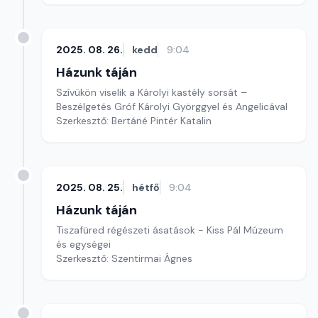
2025. 08. 26.
kedd
9:04
Házunk táján
Szívükön viselik a Károlyi kastély sorsát –
Beszélgetés Gróf Károlyi Györggyel és Angelicával
Szerkesztő: Bertáné Pintér Katalin
2025. 08. 25.
hétfő
9:04
Házunk táján
Tiszafüred régészeti ásatások - Kiss Pál Múzeum
és egységei
Szerkesztő: Szentirmai Ágnes