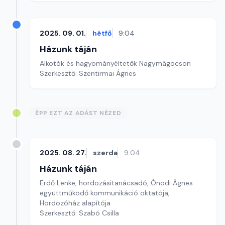
2025. 09. 01.
hétfő
9:04
Házunk táján
Alkotók és hagyományéltetők Nagymágocson
Szerkesztő: Szentirmai Ágnes
ÉPP EZT AZ ADÁST NÉZED
2025. 08. 27.
szerda
9:04
Házunk táján
Erdő Lenke, hordozásitanácsadó, Ónodi Ágnes
együttműködő kommunikáció oktatója,
Hordozóház alapítója
Szerkesztő: Szabó Csilla