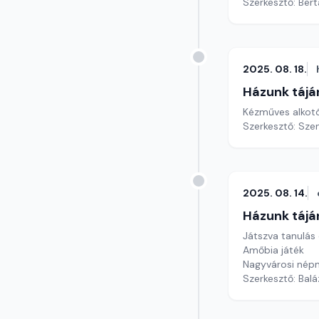
Szerkesztő: Bert
2025. 08. 18.
Házunk tájá
Kézműves alkot
Szerkesztő: Sze
2025. 08. 14.
Házunk tájá
Játszva tanulás
Amőbia játék
Nagyvárosi nép
Szerkesztő: Bal