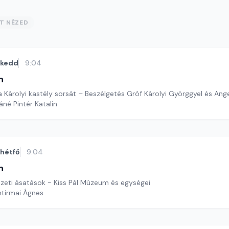
ST NÉZED
kedd
9:04
n
 a Károlyi kastély sorsát – Beszélgetés Gróf Károlyi Györggyel és Ange
áné Pintér Katalin
hétfő
9:04
n
szeti ásatások - Kiss Pál Múzeum és egységei
ntirmai Ágnes