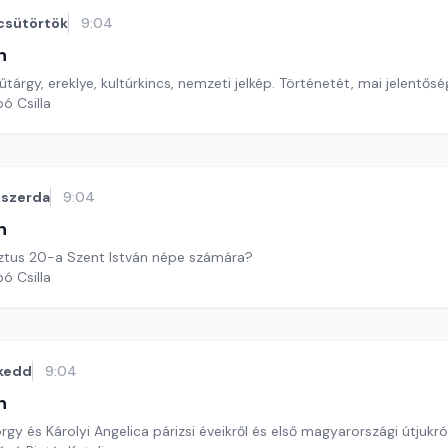
csütörtök
9:04
n
árgy, ereklye, kultúrkincs, nemzeti jelkép. Történetét, mai jelentős
ó Csilla
szerda
9:04
n
sztus 20-a Szent István népe számára?
ó Csilla
kedd
9:04
n
rgy és Károlyi Angelica párizsi éveikről és első magyarországi útjukr