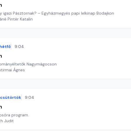
n
gy igazi Pásztornak? – Egyházmegyés papi lelkinap Bodajkon
áné Pintér Katalin
hétfő
9:04
n
yományéltetők Nagymágocson
ntirmai Ágnes
csütörtök
9:04
n
sóra program.
th Judit