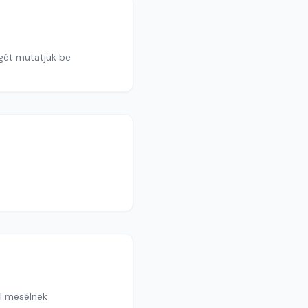
égét mutatjuk be
ól mesélnek