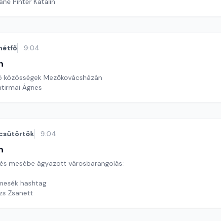
áné Pintér Katalin
hétfő
9:04
n
ó közösségek Mezőkovácsházán
ntirmai Ágnes
csütörtök
9:04
n
 és mesébe ágyazott városbarangolás:
mesék hashtag
ázs Zsanett