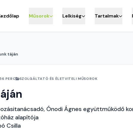
Kezdőlap
Műsorok
Lelkiség
Tartalmak
unk táján
56 PERC
SZOLGÁLTATÓ ÉS ÉLETVITELI MŰSOROK
áján
rdozásitanácsadó, Ónodi Ágnes együttműködő k
óház alapítója
ó Csilla