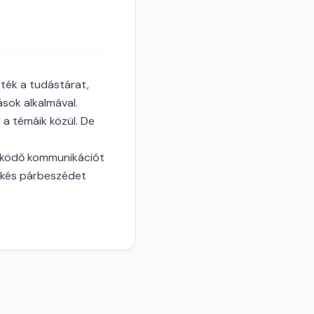
ték a tudástárat,
sok alkalmával.
 a témáik közül. De
működő kommunikációt
ékés párbeszédet