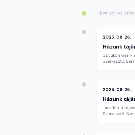
ÉPP EZT AZ ADÁ
2025. 08. 26.
Házunk tájá
Szívükön viselik
Szerkesztő: Bert
2025. 08. 25.
Házunk tájá
Tiszafüred régé
Szerkesztő: Sze