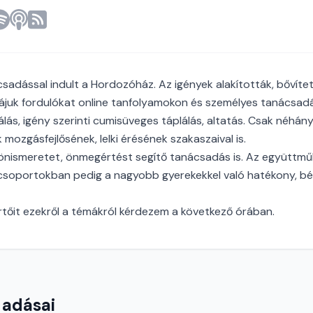
adással indult a Hordozóház. Az igények alakították, bővítet
zzájuk fordulókat online tanfolyamokon és személyes tanácsadá
lás, igény szerinti cumisüveges táplálás, altatás. Csak néhány
 mozgásfejlősének, lelki érésének szakaszaival is.
az önismeretet, önmegértést segítő tanácsadás is. Az együtt
csoportokban pedig a nagyobb gyerekekkel való hatékony, b
tőit ezekről a témákról kérdezem a következő órában.
 adásai