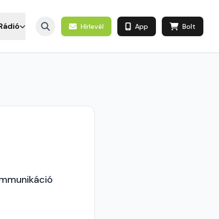
Rádió
Hírlevél
App
Bolt
ommunikáció