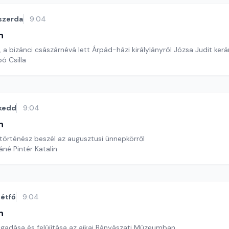
szerda
9:04
n
, a bizánci császárnévá lett Árpád-házi királylányról Józsa Judit ke
ó Csilla
kedd
9:04
n
történész beszél az augusztusi ünnepkörről
áné Pintér Katalin
étfő
9:04
n
adása és felújítása az ajkai Bányászati Múzeumban