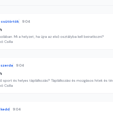
csütörtök
9:04
n
kolában. Mi a helyzet, ha újra az első osztályba kell beiratkozni?
ó Csilla
szerda
9:04
n
 sport és helyes táplálkozás? Táplálkozási és mozgásos hitek és tév
ó Csilla
kedd
9:04