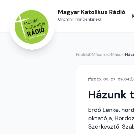
Magyar Katolikus Rádió
Örömhír mindenkinek!
Főoldal
Műsorok
Műsor
Ház
2025. 08. 27. 09:04
Házunk t
Erdő Lenke, ho
oktatója, Hordoz
Szerkesztő: Szab