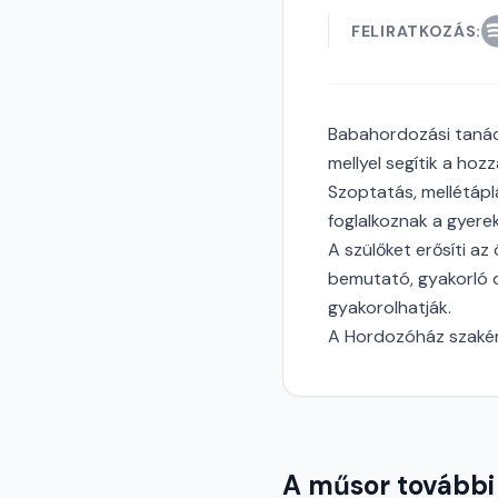
FELIRATKOZÁS:
Babahordozási tanács
mellyel segítik a ho
Szoptatás, mellétáplá
foglalkoznak a gyerek
A szülőket erősíti 
bemutató, gyakorló 
gyakorolhatják.
A Hordozóház szakér
A műsor további