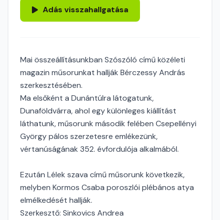
Adás visszahallgatása
Mai összeállításunkban Szószóló című közéleti
magazin műsorunkat hallják Bérczessy András
szerkesztésében.
Ma elsőként a Dunántúlra látogatunk,
Dunaföldvárra, ahol egy különleges kiállítást
láthatunk, műsorunk második felében Csepellényi
György pálos szerzetesre emlékezünk,
vértanúságának 352. évfordulója alkalmából.
Ezután Lélek szava című műsorunk következik,
melyben Kormos Csaba poroszlói plébános atya
elmélkedését hallják.
Szerkesztő: Sinkovics Andrea