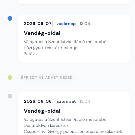
2026. 06. 07.
vasárnap
13:04
Vendég-oldal
Válogatás a Szent István Rádió műsorából
Házi gyúrt tészták receptje
Parázs
ÉPP EZT AZ ADÁST NÉZED
2026. 06. 06.
szombat
13:04
Vendég-oldal
Válogatás a Szent István Rádió műsorából
Dunaföldvári keresztek
Csepellényi György pálos szerzetesre emlékezünk