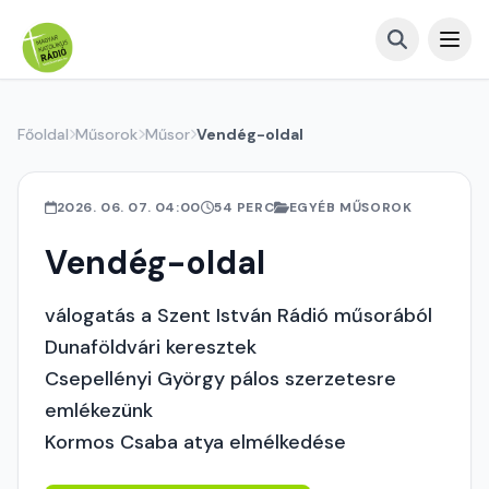
Főoldal
Műsorok
Műsor
Vendég-oldal
2026. 06. 07. 04:00
54 PERC
EGYÉB MŰSOROK
Vendég-oldal
válogatás a Szent István Rádió műsorából
Dunaföldvári keresztek
Csepellényi György pálos szerzetesre
emlékezünk
Kormos Csaba atya elmélkedése