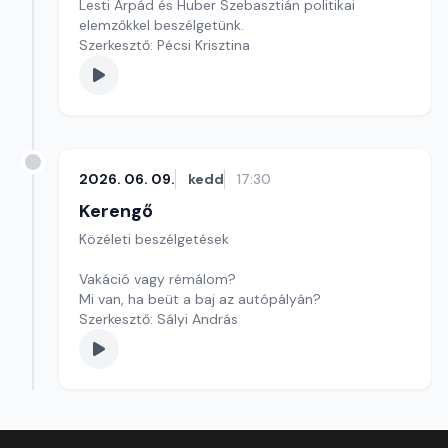
Lesti Árpád és Huber Szebasztián politikai
elemzőkkel beszélgetünk.
Szerkesztő: Pécsi Krisztina
2026. 06. 09.
kedd
17:30
Kerengő
Közéleti beszélgetések
Vakáció vagy rémálom?
Mi van, ha beüt a baj az autópályán?
Szerkesztő: Sályi András