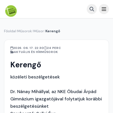
Főoldal
Műsorok
Műsor
Kerengő
2026. 06. 17. 22:30
24 PERC
AKTUÁLIS ÉS HÍRMŰSOROK
Kerengő
közéleti beszélgetések
Dr. Nánay Mihállyal, az NKE Óbudai Árpád
Gimnázium igazgatójával folytatjuk korábbi
beszélgetésünket