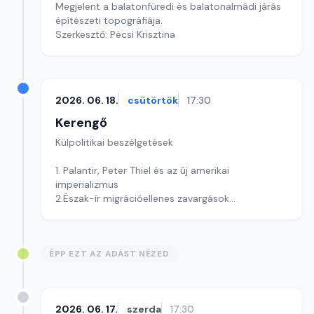
Megjelent a balatonfüredi és balatonalmádi járás
építészeti topográfiája.
Szerkesztő: Pécsi Krisztina
2026. 06. 18.
csütörtök
17:30
Kerengő
Külpolitikai beszélgetések
1. Palantir, Peter Thiel és az új amerikai
imperializmus
2.Észak-ír migrációellenes zavargások
Szerkesztő: Pozsgai Nóra
ÉPP EZT AZ ADÁST NÉZED
2026. 06. 17.
szerda
17:30