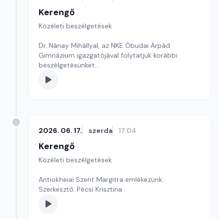
Kerengő
Közéleti beszélgetések
Dr. Nánay Mihállyal, az NKE Óbudai Árpád
Gimnázium igazgatójával folytatjuk korábbi
beszélgetésünket
Szerkesztő: Sallai Éva
2026. 06. 17.
szerda
17:04
Kerengő
Közéleti beszélgetések
Antiokheiai Szent Margitra emlékezünk.
Szerkesztő: Pécsi Krisztina