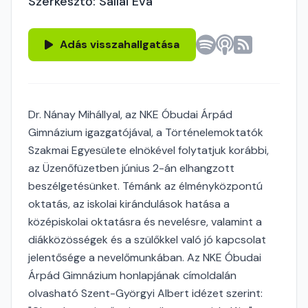
Szerkesztő: Sallai Éva
Adás visszahallgatása
Dr. Nánay Mihállyal, az NKE Óbudai Árpád
Gimnázium igazgatójával, a Történelemoktatók
Szakmai Egyesülete elnökével folytatjuk korábbi,
az Üzenőfüzetben június 2-án elhangzott
beszélgetésünket. Témánk az élményközpontú
oktatás, az iskolai kirándulások hatása a
középiskolai oktatásra és nevelésre, valamint a
diákközösségek és a szülőkkel való jó kapcsolat
jelentősége a nevelőmunkában. Az NKE Óbudai
Árpád Gimnázium honlapjának címoldalán
olvasható Szent-Györgyi Albert idézet szerint: