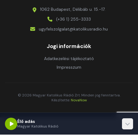
1062 Budapest, Délibáb u. 15.-17.
(+36 1) 255-3333
ugyfelszolgalat@katolikusradio.hu
Jogi információk
Adatkezelési tájékoztató
Impresszum
© 2026 Magyar Katolikus Rádió Zrt. Minden jog fenntartva.
Készítette:
NovaNow
Élő adás
Magyar Katolikus Rádió