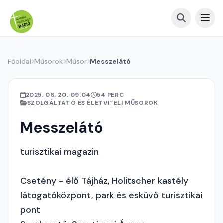
Főoldal
Műsorok
Műsor
Messzelátó
2025. 06. 20. 09:04
54 PERC
SZOLGÁLTATÓ ÉS ÉLETVITELI MŰSOROK
Messzelátó
turisztikai magazin
Csetény - élő Tájház, Holitscher kastély
látogatóközpont, park és esküvő turisztikai
pont