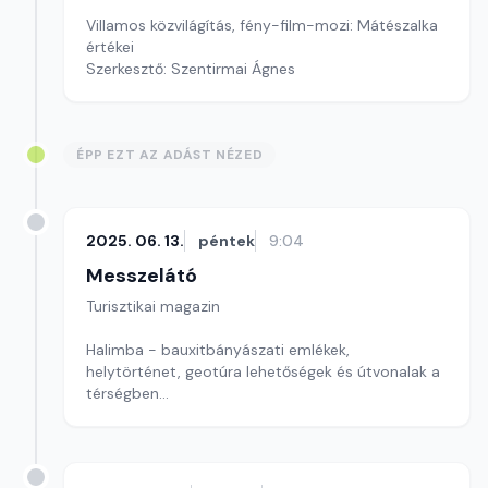
Villamos közvilágítás, fény-film-mozi: Mátészalka
értékei
Szerkesztő: Szentirmai Ágnes
ÉPP EZT AZ ADÁST NÉZED
2025. 06. 13.
péntek
9:04
Messzelátó
Turisztikai magazin
Halimba - bauxitbányászati emlékek,
helytörténet, geotúra lehetőségek és útvonalak a
térségben
Szerkesztő: Szentirmai Ágnes