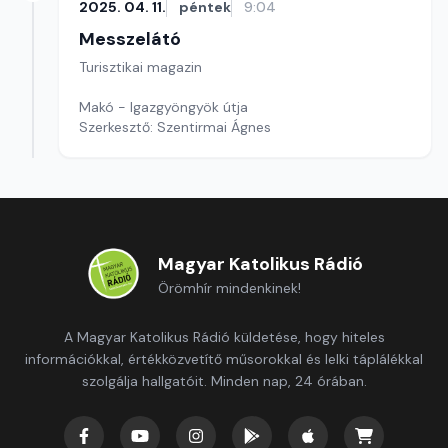
2025. 04. 11.
péntek
9:04
Messzelátó
Turisztikai magazin
Makó - Igazgyöngyök útja
Szerkesztő: Szentirmai Ágnes
Magyar Katolikus Rádió
Örömhír mindenkinek!
A Magyar Katolikus Rádió küldetése, hogy hiteles
információkkal, értékközvetítő műsorokkal és lelki táplálékkal
szolgálja hallgatóit. Minden nap, 24 órában.