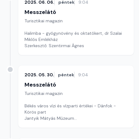
2025. 06. 06.
péntek
9:04
Messzelátó
Turisztikai magazin
Halimba - gyógynövény és oktatókert, dr Szalai
Miklós Emlékház
Szerkesztő: Szentirmai Ágnes
2025. 05. 30.
péntek
9:04
Messzelátó
Turisztikai magazin
Békés város vízi és vízparti értékei - Dánfok -
Körös part
Jantyik Mátyás Múzeum
Szerkesztő: Szentirmai Ágnes