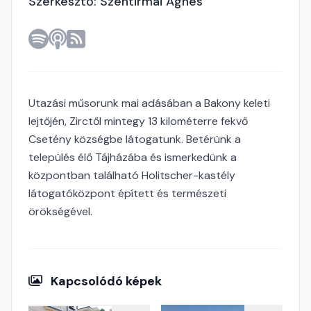
Szerkesztő: Szentirmai Ágnes
Utazási műsorunk mai adásában a Bakony keleti
lejtőjén, Zirctől mintegy 13 kilométerre fekvő
Csetény községbe látogatunk. Betérünk a
település élő Tájházába és ismerkedünk a
központban található Holitscher-kastély
látogatóközpont épített és természeti
örökségével.
Kapcsolódó képek