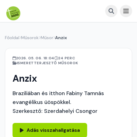
Főoldal
Műsorok
Műsor
Anzix
2026. 05. 06. 18:04
24 PERC
ISMERETTERJESZTŐ MŰSOROK
Anzix
Braziliában és itthon Fabiny Tamnás
evangélikus üöspökkel.
Szerkesztő: Szerdahelyi Csongor
Adás visszahallgatása