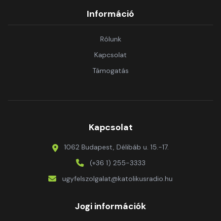
Információ
Rólunk
Kapcsolat
Támogatás
Kapcsolat
1062 Budapest, Délibáb u. 15.-17.
(+36 1) 255-3333
ugyfelszolgalat@katolikusradio.hu
Jogi információk