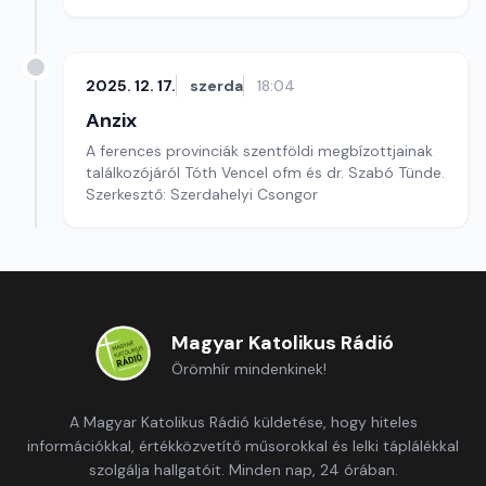
2025. 12. 17.
szerda
18:04
Anzix
A ferences provinciák szentföldi megbízottjainak
találkozójáról Tóth Vencel ofm és dr. Szabó Tünde.
Szerkesztő: Szerdahelyi Csongor
Magyar Katolikus Rádió
Örömhír mindenkinek!
A Magyar Katolikus Rádió küldetése, hogy hiteles
információkkal, értékközvetítő műsorokkal és lelki táplálékkal
szolgálja hallgatóit. Minden nap, 24 órában.