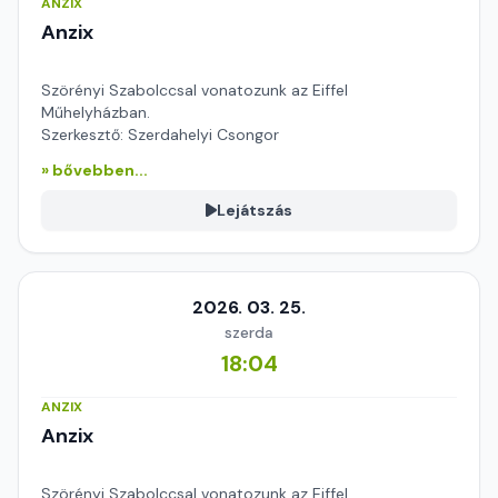
ANZIX
Anzix
Szörényi Szabolccsal vonatozunk az Eiffel
Műhelyházban.
Szerkesztő: Szerdahelyi Csongor
» bővebben...
Lejátszás
2026. 03. 25.
szerda
18:04
ANZIX
Anzix
Szörényi Szabolccsal vonatozunk az Eiffel