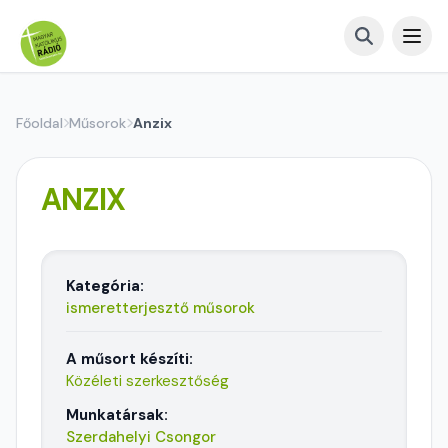
Főoldal
Műsorok
Anzix
ANZIX
Kategória:
ismeretterjesztő műsorok
A műsort készíti:
Közéleti szerkesztőség
Munkatársak:
Szerdahelyi Csongor