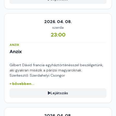
2026. 04. 08.
szerda
23:00
ANZIX
Anzix
Gilbert Dávid francia egyháztörténésszel beszélgetünk,
aki gyakran misézik a párizsi magyaroknak.
Szerkesztő: Szerdahelyi Csongor
» bővebben...
Lejátszás
2026. 04. 08.