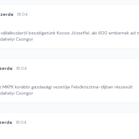
szerda
18:04
l, vállalkozásról beszélgetünk Kocsis Józseffel, aki 600 embernek ad
rdahelyi Csongor
zerda
18:04
z MKPK korábbi gazdasági vezetője Felsőkrisztina-díjban részesült.
rdahelyi Csongor
zerda
18:04