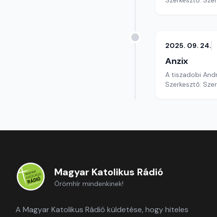
Szerkesztő: Sze
2025. 09. 24.
Anzix
A tiszadobi And
Szerkesztő: Sze
Magyar Katolikus Rádió
Örömhír mindenkinek!
A Magyar Katolikus Rádió küldetése, hogy hiteles