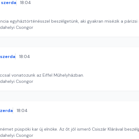
szerda
18:04
rancia egyháztörténésszel beszélgetünk, aki gyakran misézik a páriz
rdahelyi Csongor
szerda
18:04
ccsal vonatozunk az Eiffel Műhelyházban.
rdahelyi Csongor
szerda
18:04
német püspöki kar új elnöke. Az őt jól ismerő Csiszár Klárával beszél
rdahelyi Csongor