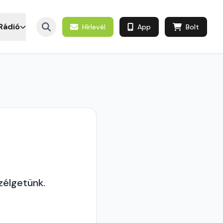
Rádió
Hírlevél
App
Bolt
zélgetünk.