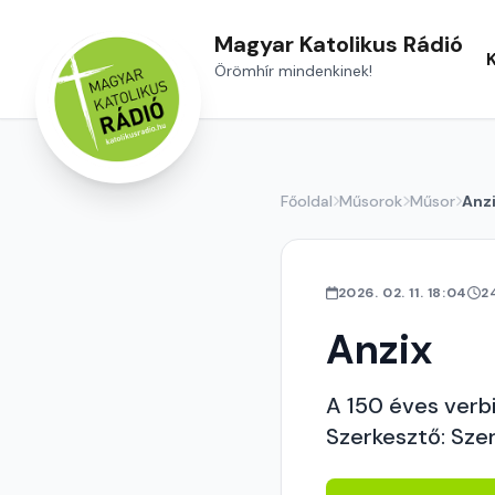
Magyar Katolikus Rádió
Örömhír mindenkinek!
Főoldal
Műsorok
Műsor
Anz
2026. 02. 11. 18:04
2
Anzix
A 150 éves verbi
Szerkesztő: Sze