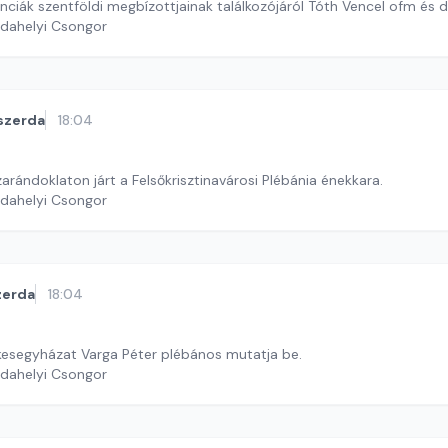
nciák szentföldi megbízottjainak találkozójáról Tóth Vencel ofm és 
rdahelyi Csongor
szerda
18:04
arándoklaton járt a Felsőkrisztinavárosi Plébánia énekkara.
rdahelyi Csongor
zerda
18:04
kesegyházat Varga Péter plébános mutatja be.
rdahelyi Csongor