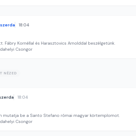
szerda
18:04
att. Fábry Kornéllal és Harasztovics Arnolddal beszélgetünk.
rdahelyi Csongor
ST NÉZED
szerda
18:04
én mutatja be a Santo Stefano római magyar körtemplomot.
rdahelyi Csongor