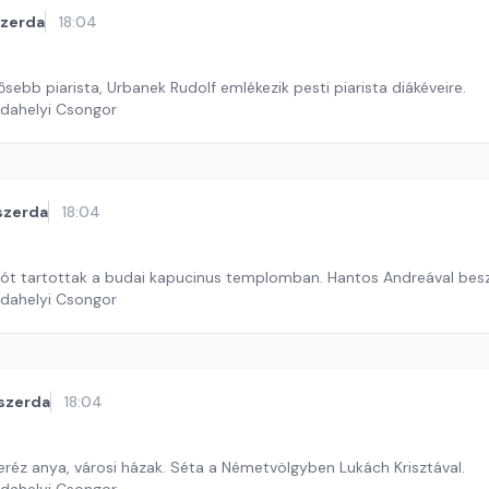
szerda
18:04
sebb piarista, Urbanek Rudolf emlékezik pesti piarista diákéveire.
rdahelyi Csongor
szerda
18:04
zót tartottak a budai kapucinus templomban. Hantos Andreával besz
rdahelyi Csongor
szerda
18:04
eréz anya, városi házak. Séta a Németvölgyben Lukách Krisztával.