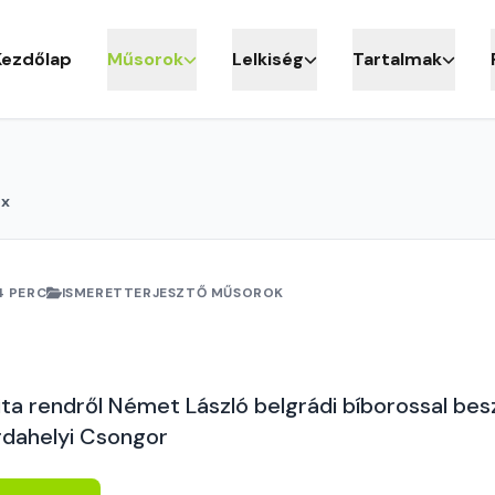
Kezdőlap
Műsorok
Lelkiség
Tartalmak
ix
4 PERC
ISMERETTERJESZTŐ MŰSOROK
ta rendről Német László belgrádi bíborossal bes
rdahelyi Csongor