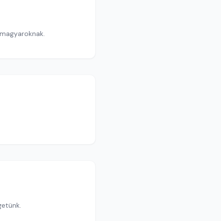
si magyaroknak.
getünk.