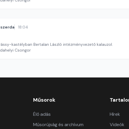
rdahelyi Csongor
szerda
18:04
rássy-kastélyban Bertalan László intézményvezető kalauzol.
rdahelyi Csongor
Műsorok
Tartal
Élő adás
Hírek
Műsorújság és archívum
Videók