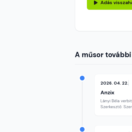
Adás visszah
A műsor további
2026. 04. 22.
Anzix
Lányi Béla verbi
Szerkesztő: Sze