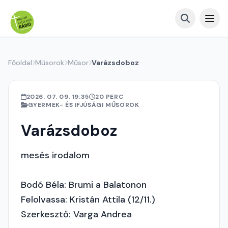
Főoldal
Műsorok
Műsor
Varázsdoboz
2026. 07. 09. 19:35
20 PERC
GYERMEK- ÉS IFJÚSÁGI MŰSOROK
Varázsdoboz
mesés irodalom
Bodó Béla: Brumi a Balatonon
Felolvassa: Kristán Attila (12/11.)
Szerkesztő: Varga Andrea