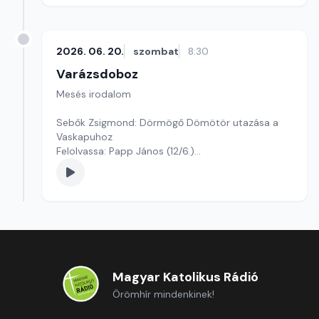
2026. 06. 20.
szombat
8:30
Varázsdoboz
Mesés irodalom
Sebők Zsigmond: Dörmögő Dömötör utazása a
Vaskapuhoz
Felolvassa: Papp János (12/6.)
Szerkesztő: Varga Andrea
Magyar Katolikus Rádió
Örömhír mindenkinek!