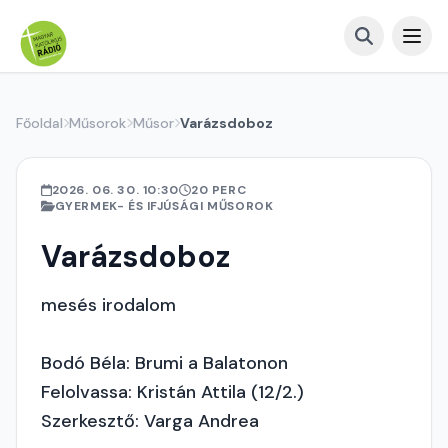
Főoldal
Műsorok
Műsor
Varázsdoboz
2026. 06. 30. 10:30
20 PERC
GYERMEK- ÉS IFJÚSÁGI MŰSOROK
Varázsdoboz
mesés irodalom
Bodó Béla: Brumi a Balatonon
Felolvassa: Kristán Attila (12/2.)
Szerkesztő: Varga Andrea