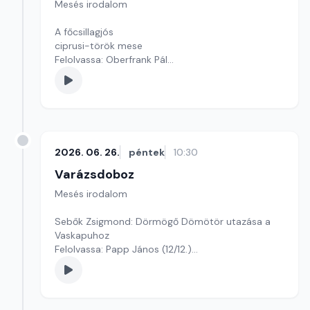
Mesés irodalom
A főcsillagjós
ciprusi-török mese
Felolvassa: Oberfrank Pál
Szerkesztő: Varga Andrea
2026. 06. 26.
péntek
10:30
Varázsdoboz
Mesés irodalom
Sebők Zsigmond: Dörmögő Dömötör utazása a
Vaskapuhoz
Felolvassa: Papp János (12/12.)
Szerkesztő: Varga Andrea