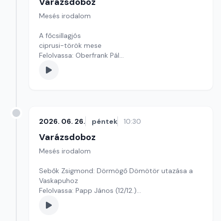
Varázsdoboz
Mesés irodalom
A főcsillagjós
ciprusi-török mese
Felolvassa: Oberfrank Pál
Szerkesztő: Varga Andrea
2026. 06. 26.
péntek
10:30
Varázsdoboz
Mesés irodalom
Sebők Zsigmond: Dörmögő Dömötör utazása a
Vaskapuhoz
Felolvassa: Papp János (12/12.)
Szerkesztő: Varga Andrea