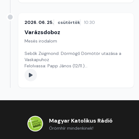
2026. 06. 25.
csütörtök
10:30
Varázsdoboz
Mesés irodalom
Sebők Zsigmond: Dörmögő Dömötör utazása a
Vaskapuhoz
Felolvassa: Papp János (12/11.)
Szerkesztő: Varga Andrea
Magyar Katolikus Rádió
Örömhír mindenkinek!