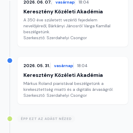
2026. 06. 07.
vasárnap
18:04
Keresztény Közéleti Akadémia
A 350 éve született vezérlő fejedelem
nevelőjéreől, Bárkányi Jánosról Varga Kamillal
beszélgetünk.
Szerkesztő: Szerdahelyi Csongor
2026. 05. 31.
vasárnap
18:04
Keresztény Közéleti Akadémia
Márkus Roland piaristával beszélgetünk a
kirekesztettség miatti és a digitális árvaságról.
Szerkesztő: Szerdahelyi Csongor
ÉPP EZT AZ ADÁST NÉZED