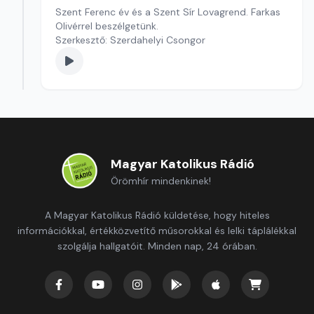
Szent Ferenc év és a Szent Sír Lovagrend. Farkas
Olivérrel beszélgetünk.
Szerkesztő: Szerdahelyi Csongor
Magyar Katolikus Rádió
Örömhír mindenkinek!
A Magyar Katolikus Rádió küldetése, hogy hiteles
információkkal, értékközvetítő műsorokkal és lelki táplálékkal
szolgálja hallgatóit. Minden nap, 24 órában.