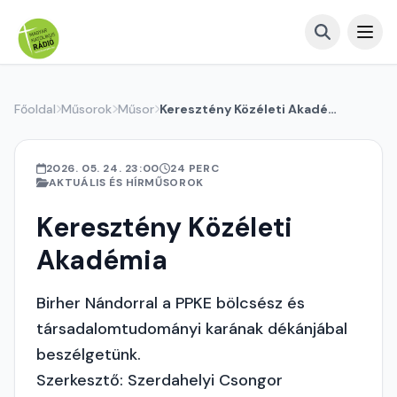
Főoldal
Műsorok
Műsor
Keresztény Közéleti Akadémia
2026. 05. 24. 23:00
24 PERC
AKTUÁLIS ÉS HÍRMŰSOROK
Keresztény Közéleti
Akadémia
Birher Nándorral a PPKE bölcsész és
társadalomtudományi karának dékánjábal
beszélgetünk.
Szerkesztő: Szerdahelyi Csongor