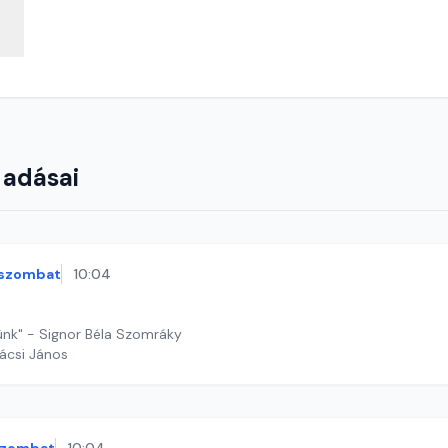
 adásai
szombat
10:04
ünk" - Signor Béla Szomráky
ácsi János