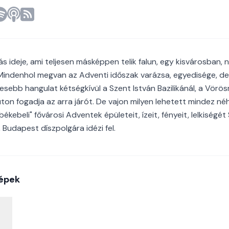
 ideje, ami teljesen másképpen telik falun, egy kisvárosban,
indenhol megvan az Adventi időszak varázsa, egyedisége, de
íresebb hangulat kétségkívül a Szent István Bazilikánál, a Vör
on fogadja az arra járót. De vajon milyen lehetett mindez né
ékebeli" fővárosi Adventek épületeit, ízeit, fényeit, lelkiségét 
Budapest díszpolgára idézi fel.
épek