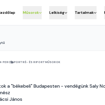
Kezdőlap
Műsorok
Lelkiség
Tartalmak
ytű
4 PERC
PORTRÉ- ÉS RIPORTMŰSOROK
tok a "békebeli" Budapesten - vendégünk Saly N
nész
ácsi János