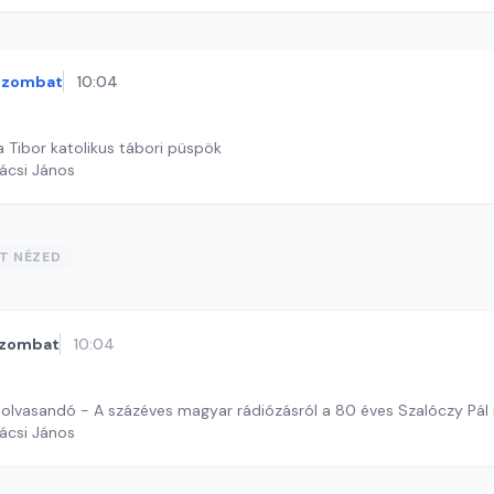
szombat
10:04
 Tibor katolikus tábori püspök
ácsi János
ST NÉZED
zombat
10:04
felolvasandó - A százéves magyar rádiózásról a 80 éves Szalóczy Pál
ácsi János