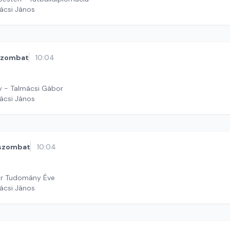
ácsi János
szombat
10:04
ry - Talmácsi Gábor
ácsi János
szombat
10:04
r Tudomány Éve
ácsi János