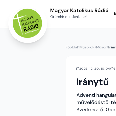
Magyar Katolikus Rádió
Örömhír mindenkinek!
Főoldal
Műsorok
Műsor
Irán
2025. 12. 20. 10:04
5
Iránytű
Adventi hangula
művelődéstörté
Szerkesztő: Gad