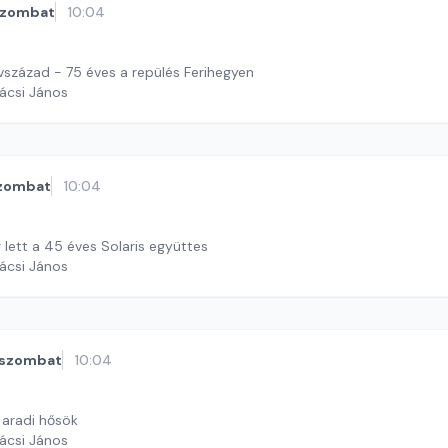
szombat
10:04
zázad - 75 éves a repülés Ferihegyen
ácsi János
zombat
10:04
lett a 45 éves Solaris együttes
ácsi János
szombat
10:04
 aradi hősök
ácsi János