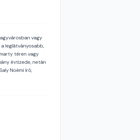
 nagyvárosban vagy
 a leglátványosabb,
ösmarty téren vagy
hány évtizede, netán
Saly Noémi író,