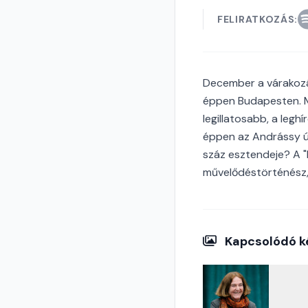
FELIRATKOZÁS:
December a várakozás
éppen Budapesten. M
legillatosabb, a legh
éppen az Andrássy út
száz esztendeje? A "b
művelődéstörténész, 
Kapcsolódó k