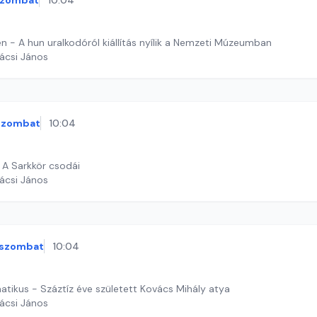
szombat
10:04
Attila Budapesten - A hun uralkodóról kiállítás nyílik a Nemzeti Múzeumban
ácsi János
szombat
10:04
 A Sarkkör csodái
ácsi János
szombat
10:04
matikus - Száztíz éve született Kovács Mihály atya
ácsi János