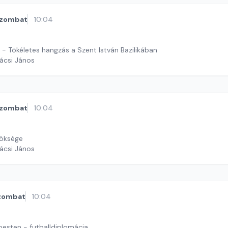
zombat
10:04
 - Tökéletes hangzás a Szent István Bazilikában
ácsi János
zombat
10:04
röksége
ácsi János
zombat
10:04
pesten - futballdiplomácia