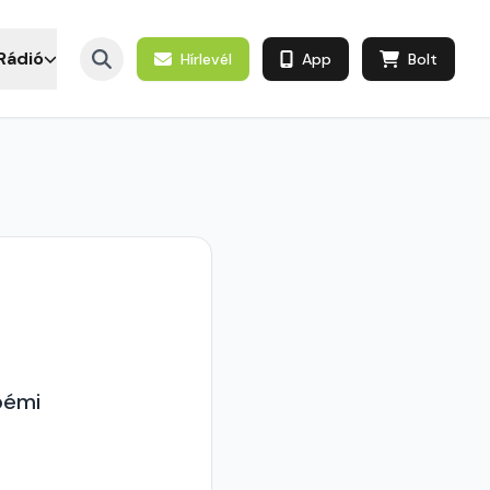
Rádió
Hírlevél
App
Bolt
oémi