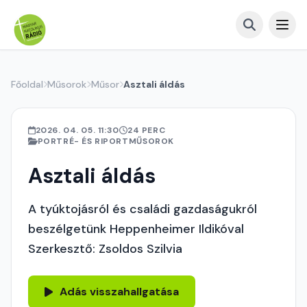
Főoldal
Műsorok
Műsor
Asztali áldás
2026. 04. 05. 11:30
24 PERC
PORTRÉ- ÉS RIPORTMŰSOROK
Asztali áldás
A tyúktojásról és családi gazdaságukról
beszélgetünk Heppenheimer Ildikóval
Szerkesztő: Zsoldos Szilvia
Adás visszahallgatása